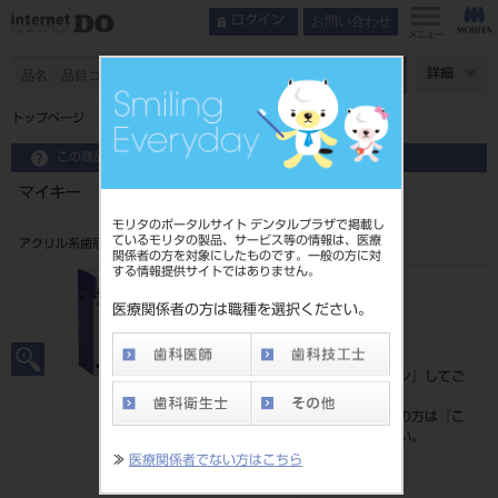
お問い合わせ
ログイン
メニュー
ページ数
詳細
トップページ
マイキー ブルー 粉 １００ｇ
この商品に関するお問い合わせ
マイキー ブルー 粉 １００ｇ
モリタのポータルサイト デンタルプラザで掲載し
ているモリタの製品、サービス等の情報は、医療
アクリル系歯冠用レジン
関係者の方を対象にしたものです。一般の方に対
する情報提供サイトではありません。
品目コード
204510671
医療関係者の方は職種を選択ください。
標準価格
価格の確認は『
ログイン
』してご
覧ください。
ネット会員登録がまだの方は『
こ
ちら
』より登録ください。
≫
医療関係者でない方はこちら
メーカー