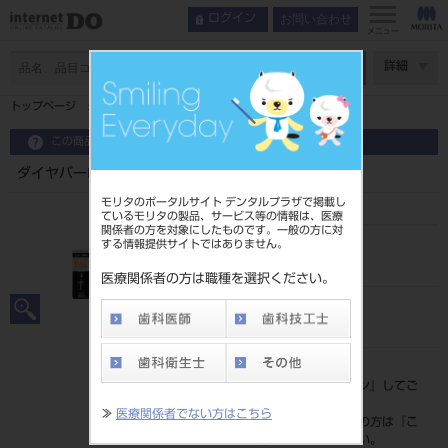
お問い合わせ
ログイン
メニュー
ページ数
詳細
トップページ
ダイヤバーFG ブリスター5入 EX11SC
この商品に関するお問い合わせ
ダイヤバーFG ブリスター5入 EX11SC
モリタのポータルサイト デンタルプラザで掲載し
ているモリタの製品、サービス等の情報は、医療
関係者の方を対象にしたものです。一般の方に対
する情報提供サイトではありません。
品目コード
202490639EX11SC
医療関係者の方は職種を選択ください。
JAN/EANコード
4546951524890
標準価格
価格の確認は『
ログイン
』してご
覧ください。
≫
医療関係者でない方はこちら
ネット会員登録がまだの方は『
こ
ちら
』より登録ください。