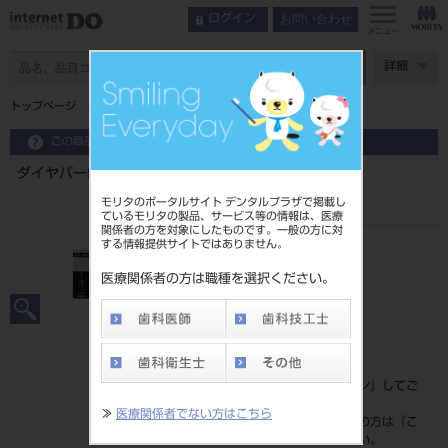
お問い合わせ
ログイン
メニュー
ページ数
詳細
トップページ
ダイヤバーFG ブリスター5入 SR11SC
この商品に関するお問い合わせ
ダイヤバーFG ブリスター5入 SR11SC
モリタのポータルサイト デンタルプラザで掲載し
ているモリタの製品、サービス等の情報は、医療
関係者の方を対象にしたものです。一般の方に対
する情報提供サイトではありません。
品目コード
202490639SR11SC
医療関係者の方は職種を選択ください。
JAN/EANコード
4546951524913
標準価格
価格の確認は『
ログイン
』してご
覧ください。
≫
医療関係者でない方はこちら
ネット会員登録がまだの方は『
こ
ちら
』より登録ください。