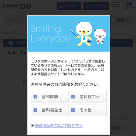
お問い合わせ
ログイン
メニュー
ページ数
詳細
トップページ
inLab Profire メタルシンタリング付
この商品に関するお問い合わせ
inLab Profire メタルシンタリング付
モリタのポータルサイト デンタルプラザで掲載し
ているモリタの製品、サービス等の情報は、医療
関係者の方を対象にしたものです。一般の方に対
する情報提供サイトではありません。
品目コード
206450307
医療関係者の方は職種を選択ください。
JAN/EANコード
4987741909532
標準価格
価格の確認は『
ログイン
』してご
覧ください。
≫
医療関係者でない方はこちら
ネット会員登録がまだの方は『
こ
ちら
』より登録ください。