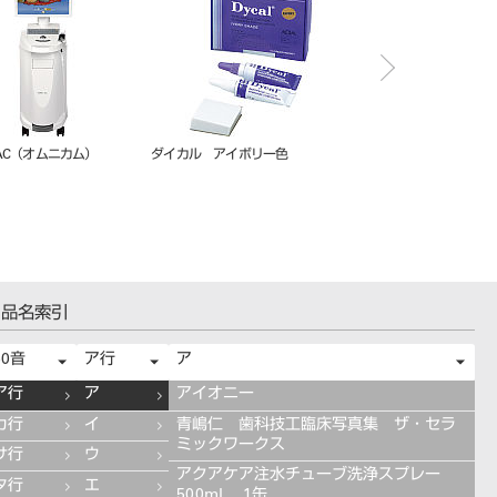
 アートブロックテンプ
ビタ アクセントプラス エフェク
歯科用 キシロカイン カ
）
ト ステインペースト ４ｇ ＥＳ
ジ 1.8mL×50入
０５ オレンジ
品名索引
50音
ア行
ア
ア行
ア
アイオニー
カ行
イ
青嶋仁 歯科技工臨床写真集 ザ・セラ
ミックワークス
サ行
ウ
アクアケア注水チューブ洗浄スプレー
タ行
エ
500mL 1缶