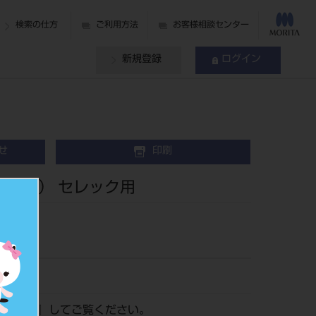
検索の仕方
ご利用方法
お客様相談センター
新規登録
ログイン
せ
印刷
/M（5入） セレック用
ログイン
』してご覧ください。