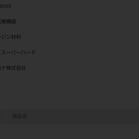
2000
医療機器
レジン材料
C スーパーハード
ロナ株式会社
商品名