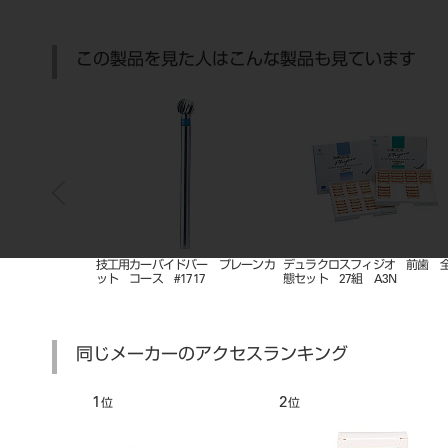
この製品を見た人はこんな製品も見ています
ー セット
バー クロスカット コース ＃
ＣＲインレーセメント 練和紙
1507
０枚綴 ＃９２０
同じメーカーのアクセスランキング
7
8
位
位