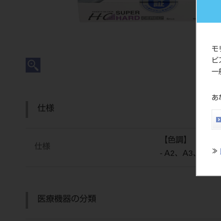
モ
ビ
一
あ
仕様
【色調】
仕様
≫
- A2、A3、A3.5
医療機器の分類