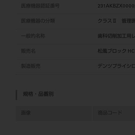
医療機器認証番号
231AKBZX0000
医療機器の分類
クラスⅡ 管理
一般的名称
歯科切削加工用
販売名
松風ブロック H
製造販売
デンツプライシ
規格・品番別
画像
商品コード