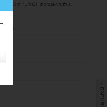
がまだの方は『
こちら
』より登録ください。
ー
ロナ（株）
カタログ履歴