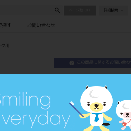
ページ数
詳細検索
で探す
お問い合わせ
ック用
この商品に関するお問い合わ
松風ブロック HC SH LT
歯科切削加工用レジン材料
品目コード
206440280
価格の確認は『