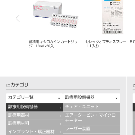
リー色
ビタ アクセントプラス エフェク
ビタ アクセントプラス エフ
ト ステインペースト ４ｇ ＥＳ
ト ステインペースト ４ｇ 
０２ クリーム
１１ ブルー
カテゴリ
カテゴリ一覧
診療用設備機器
診療用設備機器
チェア・ユニット
診療用器材
エアータービン・マイクロ
モーター
診療用材料
レーザー装置
インプラント・矯正器材