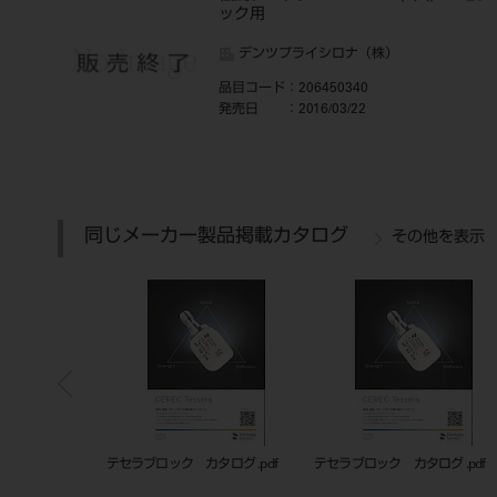
ック用
デンツプライシロナ（株）
品目コード
：206450340
発売日
：2016/03/22
同じメーカー製品掲載カタログ
その他を表示
ログ .pdf
テセラブロック カタログ .pdf
テセラブロック カタログ .pdf