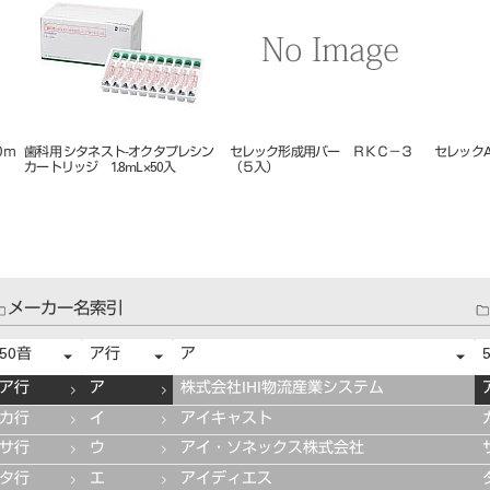
ェク
セレックMC（ソフト付）
ビタ アクセントプラス エフェク
Ｍｅｒｚ
ＥＳ
ト ステインペースト ４ｇ ＥＳ
（１０入
０８ ピンク
メーカー名索引
50音
ア行
ア
ア行
ア
株式会社IHI物流産業システム
カ行
イ
アイキャスト
サ行
ウ
アイ・ソネックス株式会社
タ行
エ
アイディエス