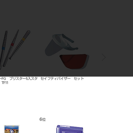
ーバイドバー プレーンカ
デュラクロスフィジオ 前歯 全形
アルコール カクメン 4×4
ス #1717
態セット 27組 A3N
12
1
位
位