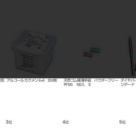
 ６
ホリコダイヤモンドポイントFG
ベンダブラシ マイクロ エクスト
技工用カ
大型 1入 1xL
ラファイン（100本入） 緑
ット コー
9
10
11
位
位
位