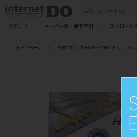
カテゴリ
メーカー名・品名索引
スクロール
トップページ
松風ブロック HC SH LT/M（5入） セレ