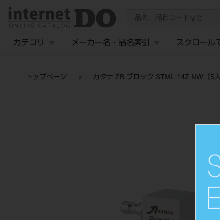
カテゴリ
メーカー名・品名索引
スクロール
トップページ
カタナ ZR ブロック STML 14Z NW（5