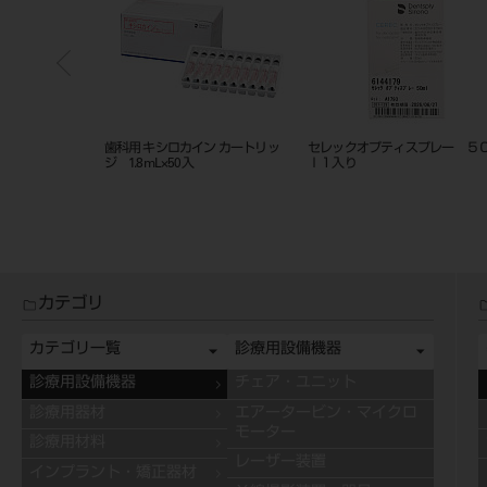
用 シタネスト-オクタプレシン
セレック形成用バー ＲＫＣ－３
ダイカル アイボリ
リッジ 1.8mL×50入
（５入）
カテゴリ
カテゴリ一覧
診療用設備機器
診療用設備機器
チェア・ユニット
診療用器材
エアータービン・マイクロ
モーター
診療用材料
レーザー装置
インプラント・矯正器材