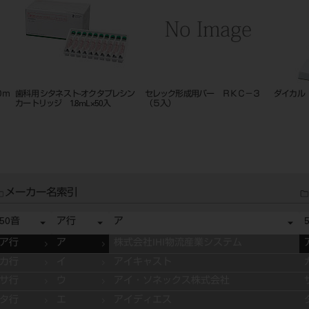
ー色
セレックAC（オムニカム）
ビタ アクセントプラス エフェ
ト ステインペースト ４ｇ Ｅ
０２ クリーム
メーカー名索引
50音
ア行
ア
ア行
ア
株式会社IHI物流産業システム
カ行
イ
アイキャスト
サ行
ウ
アイ・ソネックス株式会社
タ行
エ
アイディエス