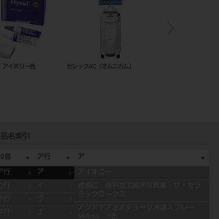
ク
ビタ アクセントプラス エフェク
ビタ アクセントプラス エフェク
プライムス
Ｓ
ト ステインペースト ４ｇ ＥＳ
ト ステインペースト ４ｇ ＥＳ
１１ ブルー
０８ ピンク
品名索引
50音
ア行
ア
ア行
ア
アイオニー
カ行
イ
青嶋仁 歯科技工臨床写真集 ザ・セラ
ミックワークス
サ行
ウ
アクアケア注水チューブ洗浄スプレー
タ行
エ
500mL 1缶