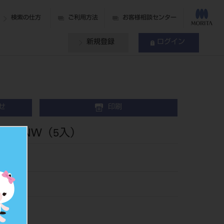
検索の仕方
ご利用方法
お客様相談センター
新規登録
ログイン
せ
印刷
 14Z NW（5入）
NW
159