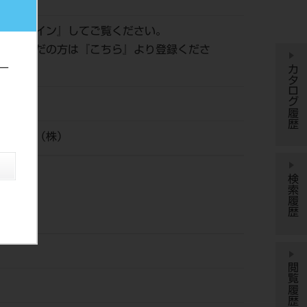
は『
ログイン
』してご覧ください。
登録がまだの方は『
こちら
』より登録くださ
カタログ履歴
ー
イシロナ（株）
検索履歴
閲覧履歴