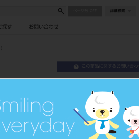
ページ数
詳細検索
で探す
お問い合わせ
入）
この商品に関するお問い合わ
カタナ ZR ブロック STML
品目コード
206440151
JAN/EANコー
4571215169
ド