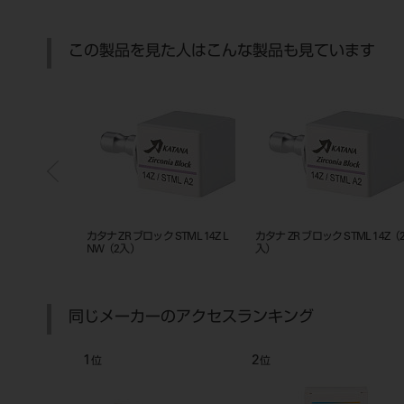
この製品を見た人はこんな製品も見ています
ML 14Z
カタナ ZR ブロック STML 14Z L（3
カタナ ZR ブロック STML 14Z
入）
A1（5入）
同じメーカーのアクセスランキング
4
5
位
位