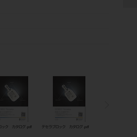
セラブロック カタログ .pdf
テセラブロック カタログ .pdf
206440088
ム LT 14（5入）