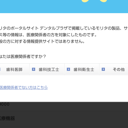
価格の確認
標準価格
ネット会員
い。
リタのポータルサイト デンタルプラザで掲載しているモリタの製品、サ
ス等の情報は、医療関係者の方を対象にしたものです。
般の方に対する情報提供サイトではありません。
発売日
2019/11/21
なたは医療関係者ですか？
メーカー
デンツプラ
医療関係者でない方はこちら
9000
医療機器