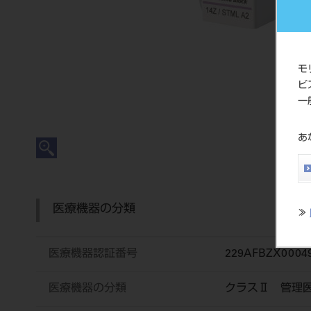
モ
ビ
一
あ
医療機器の分類
≫
医療機器認証番号
229AFBZX0004
医療機器の分類
クラスⅡ 管理