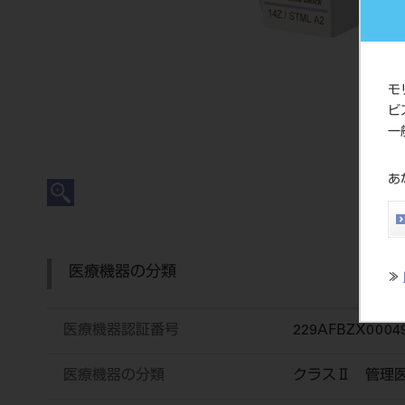
モ
ビ
一
あ
医療機器の分類
≫
医療機器認証番号
229AFBZX0004
医療機器の分類
クラスⅡ 管理