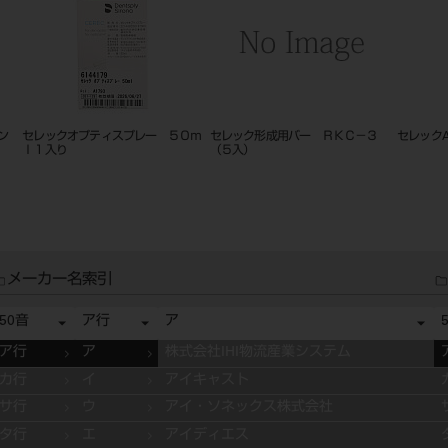
ク形成用バー ＲＫＣ－３
セレックAC（オムニカム）
ダイカル アイボリ
）
メーカー名索引
50音
ア行
ア
ア行
ア
株式会社IHI物流産業システム
カ行
イ
アイキャスト
サ行
ウ
アイ・ソネックス株式会社
タ行
エ
アイディエス