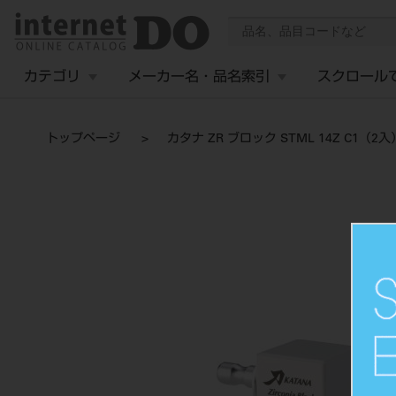
カテゴリ
メーカー名・品名索引
スクロール
トップページ
カタナ ZR ブロック STML 14Z C1（2入