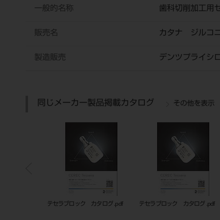
一般的名称
歯科切削加工用
販売名
カタナ ジルコ
製造販売
デンツプライシ
同じメーカー製品掲載カタログ
その他を表示
グ .pdf
テセラブロック カタログ .pdf
テセラブロック カタログ .pdf