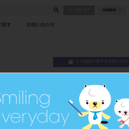
ページ数
詳細検索
で探す
お問い合わせ
）
この商品に関するお問い合わ
カタナ ZR ブロック STML 
品目コード
206440155C
JAN/EANコー
4571215169
ド