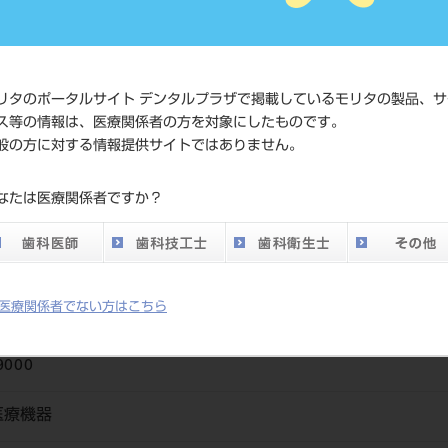
価格の確認
標準価格
ネット会員
い。
リタのポータルサイト デンタルプラザで掲載しているモリタの製品、サ
ス等の情報は、医療関係者の方を対象にしたものです。
般の方に対する情報提供サイトではありません。
発売日
2019/11/21
なたは医療関係者ですか？
メーカー
デンツプラ
医療関係者でない方はこちら
9000
医療機器