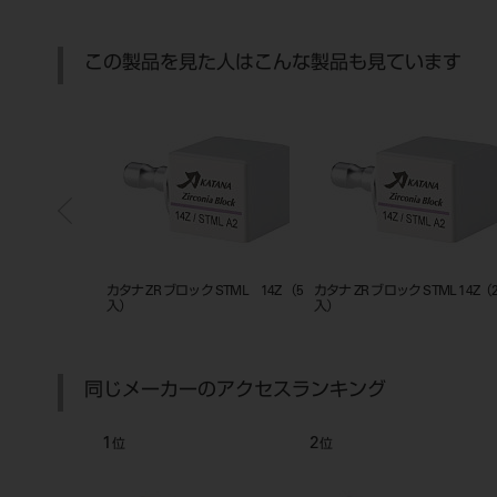
この製品を見た人はこんな製品も見ています
14Z（2
カタナ ZR ブロック STML 14Z
カタナ ZR ブロック STML 14Z L（3
カタ
B2（5入）
入）
A1
同じメーカーのアクセスランキング
2
3
4
位
位
位