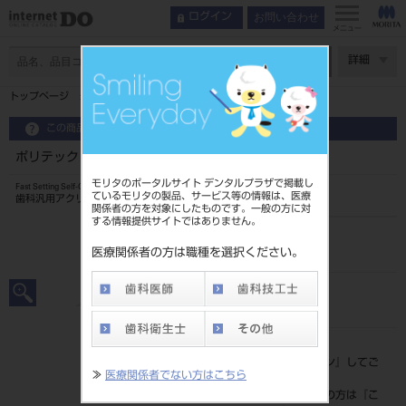
お問い合わせ
ログイン
メニュー
ページ数
詳細
トップページ
ポリテックレジン （液）100mL
この商品に関するお問い合わせ
ポリテックレジン （液）100mL
モリタのポータルサイト デンタルプラザで掲載し
Fast Setting Self-Curing Resin
ているモリタの製品、サービス等の情報は、医療
歯科汎用アクリル系レジン
関係者の方を対象にしたものです。一般の方に対
する情報提供サイトではありません。
品目コード
204510586
医療関係者の方は職種を選択ください。
JAN/EANコード
4994081007217
標準価格
価格の確認は『
ログイン
』してご
≫
医療関係者でない方はこちら
覧ください。
ネット会員登録がまだの方は『
こ