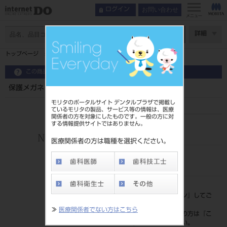
お問い合わせ
ログイン
メニュー
ページ数
詳細
トップページ
保護メガネ＋ルーペ キアーラBF 赤 1枚入
この商品に関するお問い合わせ
保護メガネ＋ルーペ キアーラBF 赤 1枚入
モリタのポータルサイト デンタルプラザで掲載し
ているモリタの製品、サービス等の情報は、医療
関係者の方を対象にしたものです。一般の方に対
する情報提供サイトではありません。
品目コード
205110572
医療関係者の方は職種を選択ください。
JAN/EANコード
4560251605356
標準価格
価格の確認は『
ログイン
』してご
覧ください。
≫
医療関係者でない方はこちら
ネット会員登録がまだの方は『
こ
ちら
』より登録ください。