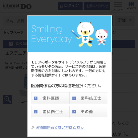
お問い合わせ
ログイン
メニュー
ページ数
詳細
トップページ
エステニアC&B ボディオペーク OA3 2ML #2224
この商品に関するお問い合わせ
エステニアC&B ボディオペーク OA3 2ML #2224
モリタのポータルサイト デンタルプラザで掲載し
Hybrid Ceramics for Restorations
ているモリタの製品、サービス等の情報は、医療
歯冠用硬質レジン
関係者の方を対象にしたものです。一般の方に対
する情報提供サイトではありません。
品目コード
202420224
医療関係者の方は職種を選択ください。
JAN/EANコード
4571110522240
標準価格
価格の確認は『
ログイン
』してご
≫
医療関係者でない方はこちら
覧ください。
ネット会員登録がまだの方は『
こ