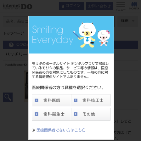
お問い合わせ
ログイン
メニュー
ページ数
詳細
トップページ
ハッチリーマーエクスプレスキット コンパクト
この商品に関するお問い合わせ
ハッチリーマーエクスプレスキット コンパクト
モリタのポータルサイト デンタルプラザで掲載し
Hatch Reamer Kit
ているモリタの製品、サービス等の情報は、医療
関係者の方を対象にしたものです。一般の方に対
する情報提供サイトではありません。
品目コード
206780032
医療関係者の方は職種を選択ください。
JAN/EANコード
4560266550214
標準価格
価格の確認は『
ログイン
』してご
覧ください。
≫
医療関係者でない方はこちら
ネット会員登録がまだの方は『
こ
ちら
』より登録ください。