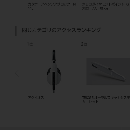
シアブロック2
カタナ アベンシアブロック N
ホリコダイヤモンドポイントF
14L
大型 7入 01xxr
同じカテゴリのアクセスランキング
1
2
位
位
-1N
アクイオス
TRIOS 5 オーラルスキャナシステ
ム セット