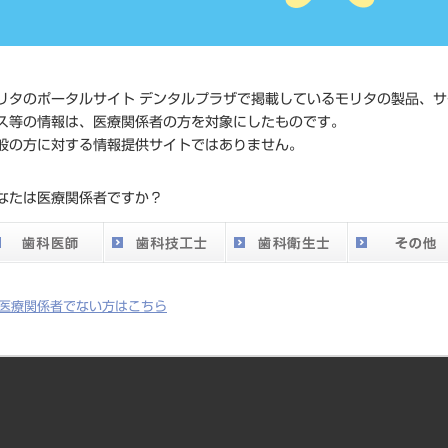
価格の確認
標準価格
ネット会員
い。
リタのポータルサイト デンタルプラザで掲載しているモリタの製品、サ
ス等の情報は、医療関係者の方を対象にしたものです。
般の方に対する情報提供サイトではありません。
発売日
2020/06/22
なたは医療関係者ですか？
メーカー
クラレノリ
医療関係者でない方はこちら