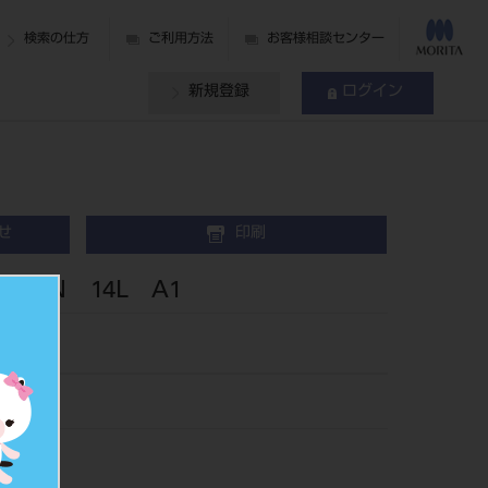
検索の仕方
ご利用方法
お客様相談センター
新規登録
ログイン
せ
印刷
 N 14L A1
1
269