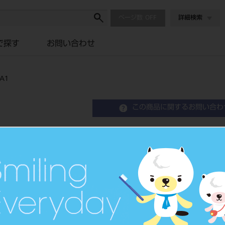
ページ数
詳細検索
で探す
お問い合わせ
A1
この商品に関するお問い合わ
カタナ アベンシアブロック
品目コード
202270729A
JAN/EANコー
4571110543
ド