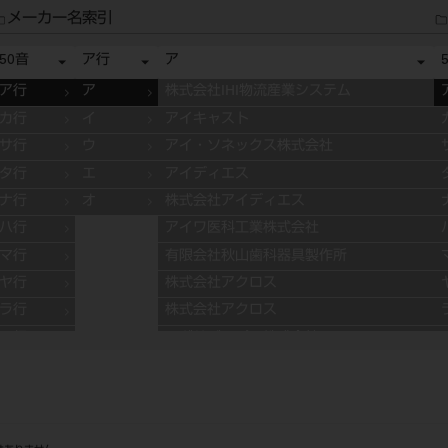
メーカー名索引
50音
ア行
ア
ア行
ア
株式会社IHI物流産業システム
カ行
イ
アイキャスト
サ行
ウ
アイ・ソネックス株式会社
タ行
エ
アイディエス
ナ行
オ
株式会社アイディエス
ハ行
アイワ医科工業株式会社
マ行
有限会社秋山歯科器具製作所
ヤ行
株式会社アクロス
ラ行
株式会社アクロス
ワ行
アグサジャパン株式会社
株式会社アスカメディカル
アドデント
アバロン