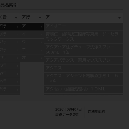
品名索引
50音
ア行
ア
ア行
ア
アイオニー
カ行
イ
青嶋仁 歯科技工臨床写真集 ザ・セラ
ミックワークス
サ行
ウ
アクアケア注水チューブ洗浄スプレー
タ行
エ
500mL 1缶
ナ行
オ
アクアバランス 薬用マウススプレ－
ハ行
アクエス
マ行
アクエス・アシデント電解添加液１．５
Ｌ×４
ヤ行
アクセル（歯面処理材）１０ＭＬ
ラ行
アクセントプラス エフェクト ステインペ
ワ行
ースト 4g ES11 ブルー
2026年08月07日
アクセントプラス エフェクト ステインペ
ご利用規約
最終データ更新
ースト 4g ES13 グレー
アクセントプラス エフェクト ステインペ
ースト 4g ES10 ライラック