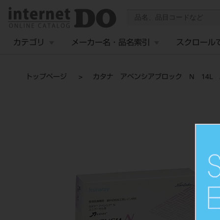
カテゴリ
メーカー名・品名索引
スクロール
トップページ
カタナ アベンシアブロック N 14L 