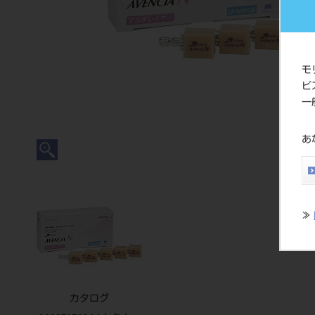
モ
ビ
一
あ
≫
カタログ