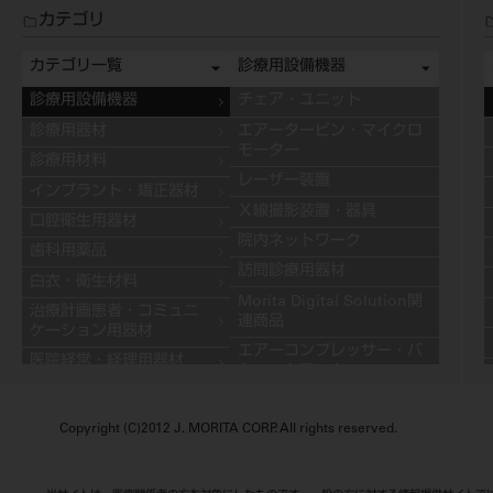
カテゴリ
カテゴリ一覧
診療用設備機器
診療用設備機器
チェア・ユニット
診療用器材
エアータービン・マイクロ
モーター
診療用材料
レーザー装置
インプラント・矯正器材
Ｘ線撮影装置・器具
口腔衛生用器材
院内ネットワーク
歯科用薬品
訪問診療用器材
白衣・衛生材料
Morita Digital Solution関
治療計画患者・コミュニ
連商品
ケーション用器材
エアーコンプレッサー・バ
医院経営・経理用器材
キュームモーター
学習用器材
キャビネット
技工用設備機器
Copyright (C)2012 J. MORITA CORP. All rights reserved.
その他の診療用設備機器
技工用器材
技工用材料