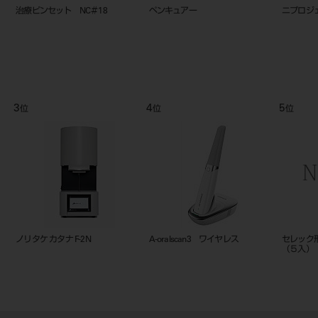
G
治療ピンセット NC＃18
ペンキュアー
ニプロジ
3
4
5
位
位
位
ノリタケ カタナ F-2N
A-oralscan3 ワイヤレス
セレック
（５入）