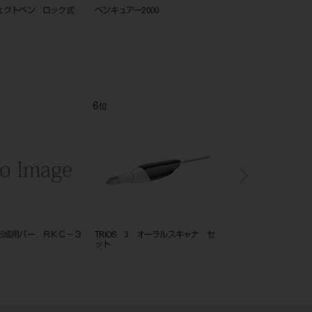
ェクトペン ロック式
ペンキュアー2000
カタナ アベンシアブロ
LT 5入
6
7
位
位
形成用バー ＲＫＣ－３
TRIOS 3 オーラルスキャナ セ
TRIOS 6 オーラルス
ット
テム セット