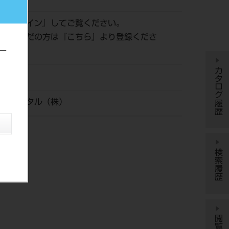
は『
ログイン
』してご覧ください。
登録がまだの方は『
こちら
』より登録くださ
ー
カタログ履歴
タケデンタル（株）
検索履歴