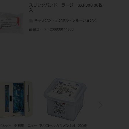
スリックバンド ラージ SXR300 30枚
入
ギャリソン・デンタル・ソルーションズ
品目コード
：206830144300
バンド スタンダード
頬粘膜ボックス フルカバー
コンポジタイト3Dマト