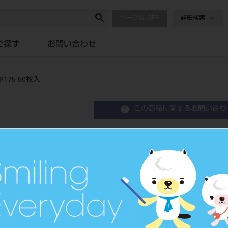
ページ数
詳細検索
で探す
お問い合わせ
75 50枚入
この商品に関するお問い合わ
スリックバンド セミスタン
Class Ⅱ Matrix System
歯科用マトリックスバンド
品目コード
2068301441
JAN/EANコー