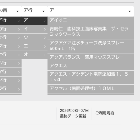
50音
ア行
ア
ア行
ア
アイオニー
カ行
イ
青嶋仁 歯科技工臨床写真集 ザ・セラ
ミックワークス
サ行
ウ
アクアケア注水チューブ洗浄スプレー
タ行
エ
500mL 1缶
ナ行
オ
アクアバランス 薬用マウススプレ－
ハ行
アクエス
マ行
アクエス・アシデント電解添加液１．５
Ｌ×４
ヤ行
アクセル（歯面処理材）１０ＭＬ
ラ行
アクセントプラス エフェクト ステインペ
ワ行
ースト 4g ES11 ブルー
2026年08月07日
アクセントプラス エフェクト ステインペ
ご利用規約
最終データ更新
ースト 4g ES13 グレー
アクセントプラス エフェクト ステインペ
ースト 4g ES10 ライラック