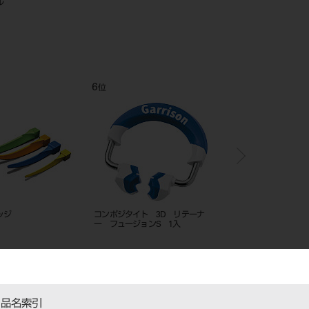
50枚入
SPMⅢ
ンドEXスモール150
12
1
位
位
タイト3Dマトリックスバ
コンポジタイト 3D システム フュー
ストラタG システム 
ンダード200
ジョンキットⅡ V2
ット SG-KS-35
品名索引