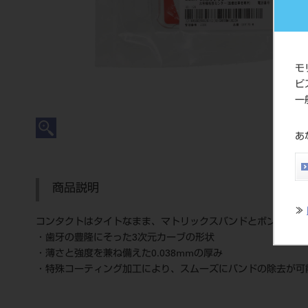
モ
ビ
一
あ
商品説明
≫
コンタクトはタイトなまま、マトリックスバンドとボンディン
・歯牙の豊隆にそった3次元カーブの形状
・薄さと強度を兼ね備えた0.038mmの厚み
・特殊コーティング加工により、スムーズにバンドの除去が可