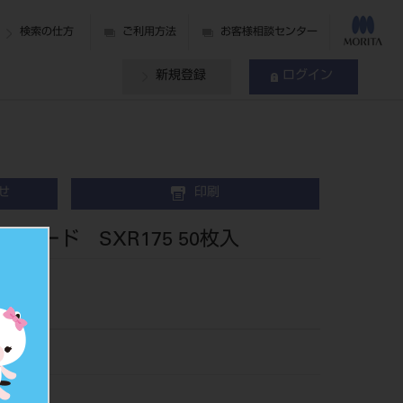
検索の仕方
ご利用方法
お客様相談センター
新規登録
ログイン
せ
印刷
ダード SXR175 50枚入
75