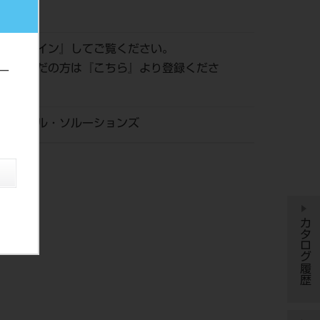
110
は『
ログイン
』してご覧ください。
登録がまだの方は『
こちら
』より登録くださ
ー
・デンタル・ソルーションズ
カタログ履歴
す。