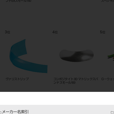
モール FX150 30枚入
ピース
SXR200 
9
10
11
位
位
位
ド
ウェッジワンド オペーク
ウェッジワンド オペーク ラージ
コンポジ
（グリーン）
ンド スタ
メーカー名索引