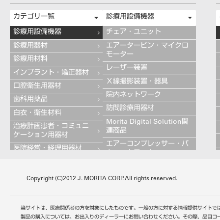
カテゴリ一覧
診療用設備機器
診療用設備機器
チェア・ユニット
診療用器材
エアータービン・マイクロ
モーター
診療用材料
レーザー装置
インプラント・矯正器材
Ｘ線撮影装置・器具
口腔衛生用器材
院内ネットワーク
歯科用薬品
訪問診療用器材
白衣・衛生材料
Morita Digital Solution関
治療計画患者・コミュニ
連商品
ケーション用器材
エアーコンプレッサー・バ
医院経営・経理用器材
キュームモーター
学習用器材
キャビネット
技工用設備機器
Copyright (C)2012 J. MORITA CORP. All rights reserved.
その他の診療用設備機器
技工用器材
技工用材料
当サイトは、医療関係者の方を対象にしたものです。一般の方に対する情報提供サイトで
歯科用金属
製品の購入については、お出入りのディーラーにお問い合わせください。その際、品目コ