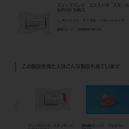
スリックバンド エクストラ スモー
SXR150 30枚入
ギャリソン・デンタル・ソルーションズ
品目コード
：206830144150
この製品を見た人はこんな製品も見ています
 4×4 200枚
デュラン １．５㎜ 角 ＃３４１
クリアフィルＡＰ－Ｘ シェー