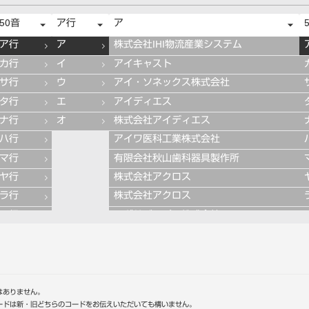
50音
ア行
ア
ア行
ア
株式会社IHI物流産業システム
カ行
イ
アイキャスト
サ行
ウ
アイ・ソネックス株式会社
タ行
エ
アイディエス
ナ行
オ
株式会社アイディエス
ハ行
アイワ医科工業株式会社
マ行
有限会社秋山歯科器具製作所
ヤ行
株式会社アクロス
ラ行
株式会社アクロス
ワ行
アグサジャパン株式会社
株式会社アスカメディカル
アドデント
アバロン
APT社
はありません。
ードは新・旧どちらのコードをお伝えいただいても構いません。