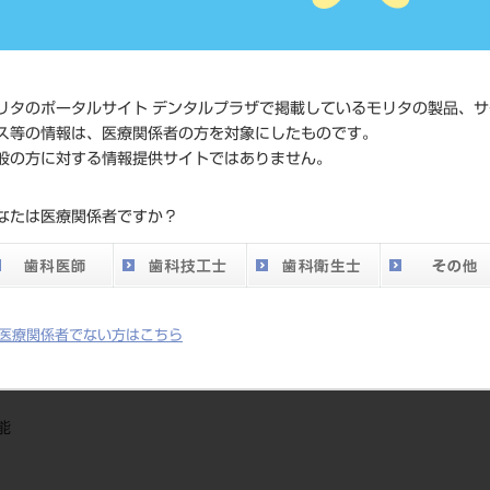
4560266526
ド
価格の確認
標準価格
ネット会員
リタのポータルサイト デンタルプラザで掲載しているモリタの製品、サ
い。
ス等の情報は、医療関係者の方を対象にしたものです。
般の方に対する情報提供サイトではありません。
メーカー
ギャリソン
なたは医療関係者ですか？
医療関係者でない方はこちら
グ材との接着を防ぐ、コーティング加工を施したマトリックスバンドで
能