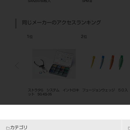
６
イド ＃９３５
同じメーカーのアクセスランキング
7
8
位
位
3D リテーナ
コンポジタイト３Ｄ リングフォー
フュージョンバンド スタンダー
S 1入
セップス
FX200 50枚入
カテゴリ