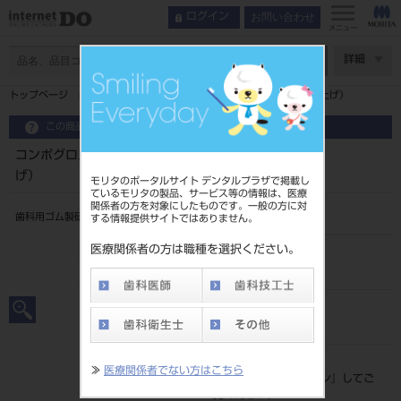
お問い合わせ
ログイン
メニュー
ページ数
詳細
トップページ
コンポグロス CA グリーン カップ 6入 （仕上げ）
この商品に関するお問い合わせ
コンポグロス CA グリーン カップ 6入 （仕上
げ）
モリタのポータルサイト デンタルプラザで掲載し
ているモリタの製品、サービス等の情報は、医療
関係者の方を対象にしたものです。一般の方に対
歯科用ゴム製研磨材
する情報提供サイトではありません。
医療関係者の方は職種を選択ください。
品目コード
2062901991035
JAN/EANコード
4560266551242
標準価格
≫
医療関係者でない方はこちら
価格の確認は『
ログイン
』してご
覧ください。