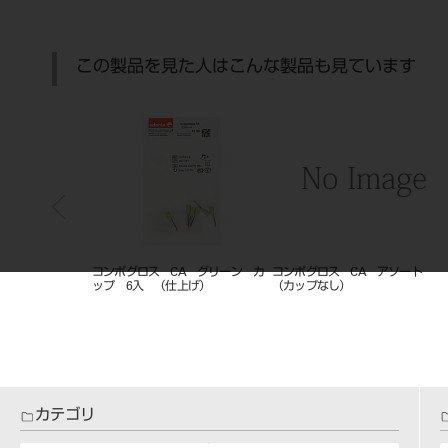
この製品を見た人はこんな製品も見ています
A グリーン ス
コンポグロス CA グリーン カ
コンポグロス CA アソート
6入 （仕上げ）
ップ 6入 （仕上げ）
（カップなし）
カテゴリ