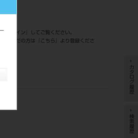
297
ー
は『
ログイン
』してご覧ください。
登録がまだの方は『
こちら
』より登録くださ
カタログ履歴
検索履歴