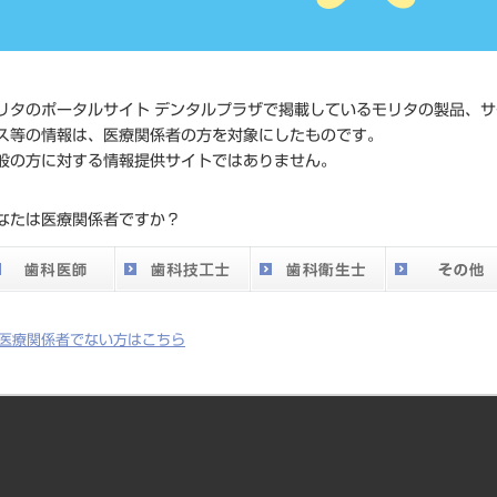
JAN/EANコー
4560266551
ド
リタのポータルサイト デンタルプラザで掲載しているモリタの製品、サ
価格の確認
ス等の情報は、医療関係者の方を対象にしたものです。
標準価格
ネット会員
般の方に対する情報提供サイトではありません。
い。
なたは医療関係者ですか？
発売日
2021/01/21
メーカー
エデンタ
医療関係者でない方はこちら