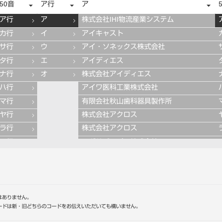
50音
ア行
ア
ア行
ア
株式会社IHI物流産業システム
カ行
イ
アイキャスト
サ行
ウ
アイ・ソネックス株式会社
タ行
エ
アイディエス
ナ行
オ
株式会社アイディエス
ハ行
アイワ医科工業株式会社
マ行
有限会社秋山歯科器具製作所
ヤ行
株式会社アクロス
ラ行
株式会社アクロス
ワ行
アグサジャパン株式会社
株式会社アスカメディカル
アドデント
アバロン
APT社
はありません。
ードは新・旧どちらのコードをお伝えいただいても構いません。
アルデンテ