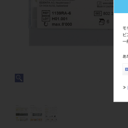
モ
ビ
一
あ
≫