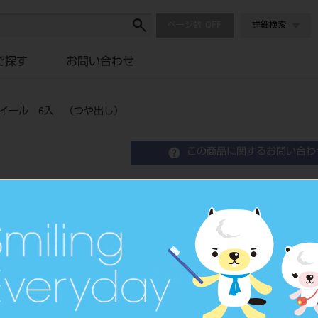
ページ数
詳細検索
で探す
お問い合わせ
イール 6入 （つや出し）
この商品に関するお問い合わ
コンポグロス CA ライ
（つや出し）
歯科用ゴム製研磨材
品目コード
2062901991