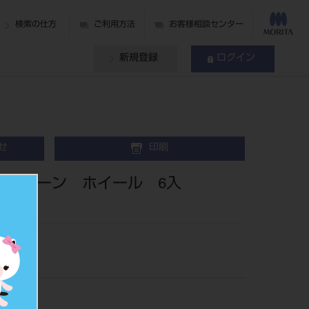
検索の仕方
ご利用方法
お客様相談センター
新規登録
ログイン
せ
印刷
トグリーン ホイール 6入
139