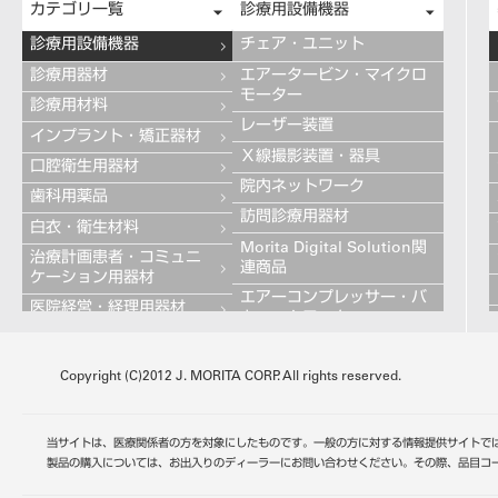
カテゴリ一覧
診療用設備機器
診療用設備機器
チェア・ユニット
診療用器材
エアータービン・マイクロ
モーター
診療用材料
レーザー装置
インプラント・矯正器材
Ｘ線撮影装置・器具
口腔衛生用器材
院内ネットワーク
歯科用薬品
訪問診療用器材
白衣・衛生材料
Morita Digital Solution関
治療計画患者・コミュニ
連商品
ケーション用器材
エアーコンプレッサー・バ
医院経営・経理用器材
キュームモーター
学習用器材
キャビネット
技工用設備機器
Copyright (C)2012 J. MORITA CORP. All rights reserved.
その他の診療用設備機器
技工用器材
技工用材料
当サイトは、医療関係者の方を対象にしたものです。一般の方に対する情報提供サイトで
歯科用金属
製品の購入については、お出入りのディーラーにお問い合わせください。その際、品目コ
切削・研磨材