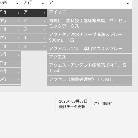
50音
ア行
ア
ア行
ア
アイオニー
カ行
イ
青嶋仁 歯科技工臨床写真集 ザ・セラ
ミックワークス
サ行
ウ
アクアケア注水チューブ洗浄スプレー
タ行
エ
500mL 1缶
ナ行
オ
アクアバランス 薬用マウススプレ－
ハ行
アクエス
マ行
アクエス・アシデント電解添加液１．５
Ｌ×４
ヤ行
アクセル（歯面処理材）１０ＭＬ
ラ行
アクセントプラス エフェクト ステインペ
ワ行
ースト 4g ES11 ブルー
2026年08月07日
アクセントプラス エフェクト ステインペ
ご利用規約
最終データ更新
ースト 4g ES13 グレー
アクセントプラス エフェクト ステインペ
ースト 4g ES10 ライラック
アクセントプラス エフェクト ステインペ
ースト 4g ES12 グレーブルー