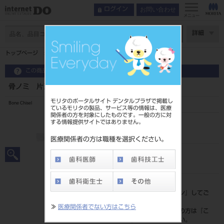
お問い合わせ
ログイン
メニュー
ページ数
詳細
トップページ
骨ノミ 片刃 角柄
この商品に関するお問い合わせ
骨ノミ 片刃 角柄
モリタのポータルサイト デンタルプラザで掲載し
Bone Chisel
ているモリタの製品、サービス等の情報は、医療
関係者の方を対象にしたものです。一般の方に対
する情報提供サイトではありません。
品目コード
201510145
医療関係者の方は職種を選択ください。
JAN/EANコード
4963931140145
標準価格
価格の確認は『
ログイン
』してご
覧ください。
≫
医療関係者でない方はこちら
ネット会員登録がまだの方は『
こ
ちら
』より登録ください。