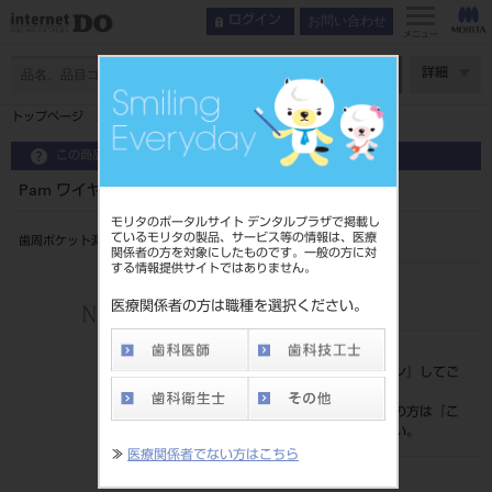
お問い合わせ
ログイン
メニュー
ページ数
詳細
トップページ
Pam ワイヤレスキット モリタ連携版
この商品に関するお問い合わせ
Pam ワイヤレスキット モリタ連携版
モリタのポータルサイト デンタルプラザで掲載し
ているモリタの製品、サービス等の情報は、医療
歯周ポケット測定器
関係者の方を対象にしたものです。一般の方に対
する情報提供サイトではありません。
品目コード
102850061
医療関係者の方は職種を選択ください。
標準価格
価格の確認は『
ログイン
』してご
覧ください。
ネット会員登録がまだの方は『
こ
ちら
』より登録ください。
≫
医療関係者でない方はこちら
メーカー