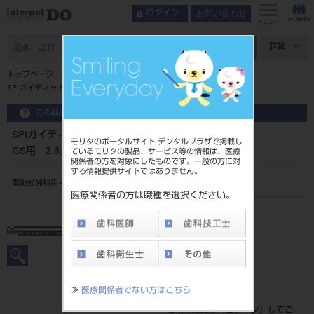
お問い合わせ
ログイン
メニュー
ページ数
詳細
トップページ
SPIガイディッドサージェリー ベクトツイストドリルGS用 2.8／9.5
この商品に関するお問い合わせ
SPIガイディッドサージェリー ベクトツイストドリル
モリタのポータルサイト デンタルプラザで掲載し
GS用 2.8／9.5
ているモリタの製品、サービス等の情報は、医療
関係者の方を対象にしたものです。一般の方に対
する情報提供サイトではありません。
電動式歯科用インプラント手術器具
医療関係者の方は職種を選択ください。
品目コード
20676040228/95
JAN/EANコード
7640182640194
≫
医療関係者でない方はこちら
標準価格
価格の確認は『
ログイン
』してご