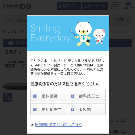
お問い合わせ
ログイン
メニュー
ページ数
詳細
トップページ
剥離子オーダーシステム 丸柄 Short
この商品に関するお問い合わせ
剥離子オーダーシステム 丸柄 Short
モリタのポータルサイト デンタルプラザで掲載し
Tissue Retractor
ているモリタの製品、サービス等の情報は、医療
剥離子オーダーシステム
関係者の方を対象にしたものです。一般の方に対
する情報提供サイトではありません。
品目コード
201510148
医療関係者の方は職種を選択ください。
JAN/EANコード
4963931150090
標準価格
価格の確認は『
ログイン
』してご
≫
医療関係者でない方はこちら
覧ください。
ネット会員登録がまだの方は『
こ