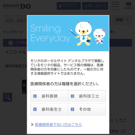
お問い合わせ
ログイン
メニュー
ページ数
詳細
トップページ
イニシャル LiSiブロック14 セレック HT 5入 B1
この商品に関するお問い合わせ
イニシャル LiSiブロック14 セレック HT 5入 B1
モリタのポータルサイト デンタルプラザで掲載し
ているモリタの製品、サービス等の情報は、医療
歯科切削加工用セラミックス
関係者の方を対象にしたものです。一般の方に対
する情報提供サイトではありません。
品目コード
206440091B1
医療関係者の方は職種を選択ください。
JAN/EANコード
4548161283833
標準価格
価格の確認は『
ログイン
』してご
≫
医療関係者でない方はこちら
覧ください。
ネット会員登録がまだの方は『
こ