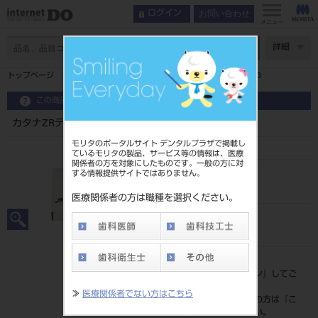
お問い合わせ
ログイン
メニュー
ページ数
詳細
トップページ
カタナZRディスクHTML PLUS T14mm 1枚 C3
この商品に関するお問い合わせ
カタナZRディスクHTML PLUS T14mm 1枚 C3
モリタのポータルサイト デンタルプラザで掲載し
ているモリタの製品、サービス等の情報は、医療
関係者の方を対象にしたものです。一般の方に対
する情報提供サイトではありません。
品目コード
202270649C3
医療関係者の方は職種を選択ください。
JAN/EANコード
4571215262324
標準価格
価格の確認は『
ログイン
』してご
覧ください。
≫
医療関係者でない方はこちら
ネット会員登録がまだの方は『
こ
ちら
』より登録ください。