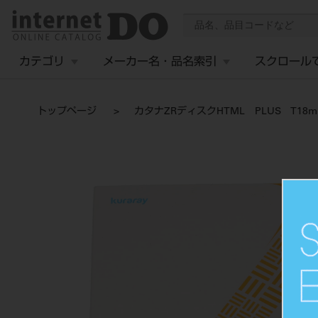
カテゴリ
メーカー名・品名索引
スクロール
トップページ
カタナZRディスクHTML PLUS T18