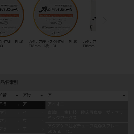
ィスクHTML PLUS
カタナZRディスクHTML PLUS
カタナZRディスクHTML PL
枚 A2
T18mm 1枚 C2
T18mm 1枚 C1
品名索引
50音
ア行
ア
ア行
ア
アイオニー
カ行
イ
青嶋仁 歯科技工臨床写真集 ザ・セラ
ミックワークス
サ行
ウ
アクアケア注水チューブ洗浄スプレー
タ行
エ
500mL 1缶