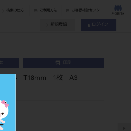
検索の仕方
ご利用方法
お客様相談センター
新規登録
ログイン
せ
印刷
PLUS T18mm 1枚 A3
3
096