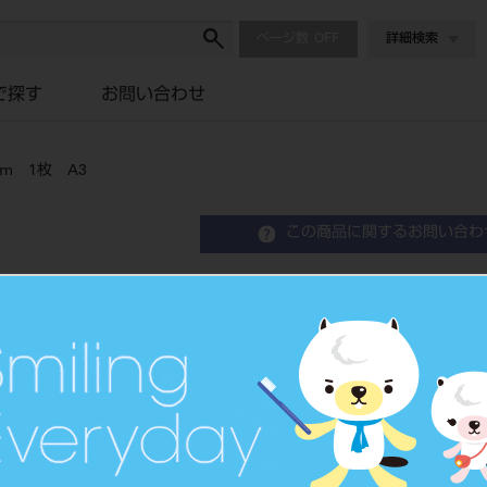
ページ数
詳細検索
で探す
お問い合わせ
mm 1枚 A3
この商品に関するお問い合わ
カタナZRディスクHTML 
品目コード
202270650A
JAN/EANコー
4571215262
ド