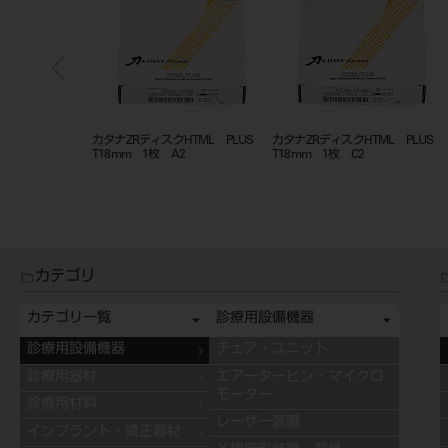
スクHTML PLUS
カタナZRディスクHTML PLUS
カタナZRディスクHTML PL
 B1
T18mm 1枚 C3
T18mm 1枚 B2
カテゴリ
カテゴリ一覧
診療用設備機器
診療用設備機器
チェア・ユニット
診療用器材
エアータービン・マイクロ
モーター
診療用材料
レーザー装置
インプラント・矯正器材