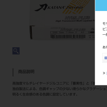
モ
ビ
一
あ
商品説明
≫
高強度マルチレイヤードジルコニアに「審美性」と「使いやす
独自製法による、色調ギャップの少ない滑らかなグラデーショ
明るく生命感のある色調に設定しています。