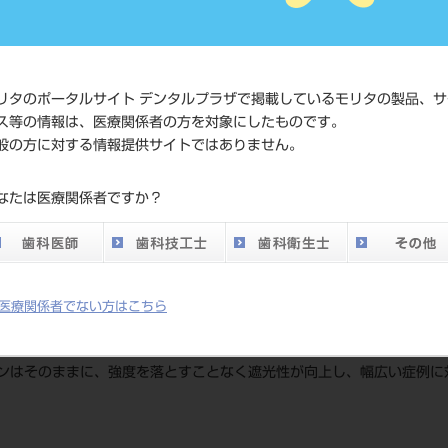
価格の確認
標準価格
ネット会員
い。
リタのポータルサイト デンタルプラザで掲載しているモリタの製品、サ
ス等の情報は、医療関係者の方を対象にしたものです。
般の方に対する情報提供サイトではありません。
発売日
2021/06/21
なたは医療関係者ですか？
メーカー
クラレノリ
医療関係者でない方はこちら
さ」をプラスしました。
ンはそのままに、強度を落とすことなく遮光性が向上し、幅広い症例に