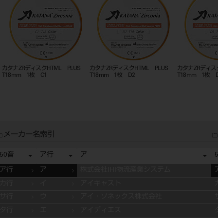
US
カタナZRディスクHTML PLUS
カタナZRディスクHTML PLUS
カタナZRデ
T18mm 1枚 B3
T18mm 1枚 A4
T18mm 1
メーカー名索引
50音
ア行
ア
ア行
ア
株式会社IHI物流産業システム
カ行
イ
アイキャスト
サ行
ウ
アイ・ソネックス株式会社
タ行
エ
アイディエス