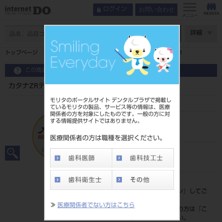
お問い合わせ
ログイン
メニュー
ページ数
詳細
トップページ
カタナZRディスクHTML PLUS T22mm 1枚 B1
この商品に関するお問い合わせ
カタナZRディスクHTML PLUS T22mm 1枚 B1
モリタのポータルサイト デンタルプラザで掲載し
ているモリタの製品、サービス等の情報は、医療
関係者の方を対象にしたものです。一般の方に対
する情報提供サイトではありません。
品目コード
202270651B1
医療関係者の方は職種を選択ください。
JAN/EANコード
4571215262195
標準価格
価格の確認は『
ログイン
』してご
覧ください。
≫
医療関係者でない方はこちら
ネット会員登録がまだの方は『
こ
ちら
』より登録ください。