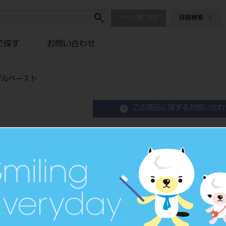
ページ数
詳細検索
で探す
お問い合わせ
ザルペースト
この商品に関するお問い合わ
メタカラー プライムアー
Crown Restration Resin
歯冠用硬質レジン
品目コード
2046107
価格の確