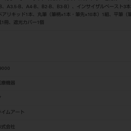
3-B、A3.5-B、A4-B、B2-B、B3-B）、インサイザルペース
ペアリキッド1本、丸筆（筆柄×1本・筆先×10本）1組、平筆（
紙1冊、遮光カバー1個
9000
医療機器
ン
ライムアート
株式会社