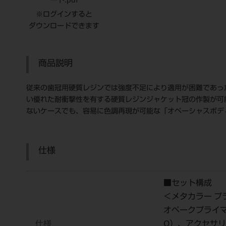
ート.pdf
※ログインすると
ダウンロードできます
商品説明
従来の歯冠用硬質レジンでは強度不足により適用が困難であっ
い優れた耐衝撃性を有する硬質レジンジャケット冠の作製が可
ないケースでも、容易に色調再現が可能な「オペーシャスボデ
仕様
■セット構成
＜メタカラー プ
オペークプライマー
仕様
O）、アクセサリ