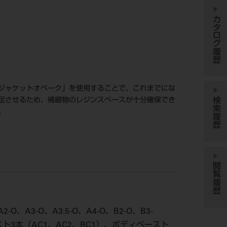
カタログ履歴
ジャケットオペーク」を使用することで、これまでにな
検索履歴
足させるため、補綴物のレジンスペースが十分確保でき
。
閲覧履歴
3-O、A3.5-O、A4-O、B2-O、B3-
ト3本（AC1、AC2、BC1）、ボディペースト