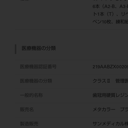
6本（A2-B、A
ト1本（T）、リ
ペン10枚、練和
医療機器の分類
医療機器認証番号
219AABZX0020
医療機器の分類
クラスⅡ 管理
一般的名称
歯冠用硬質レジ
販売名
メタカラー プ
製造販売
サンメディカル