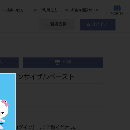
検索の仕方
ご利用方法
お客様相談センター
新規登録
ログイン
せ
印刷
ト® インサイザルペースト
84
認は『
ログイン
』してご覧ください。