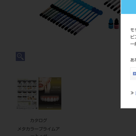
モ
ビ
一
あ
≫
カタログ
メタカラープライムア