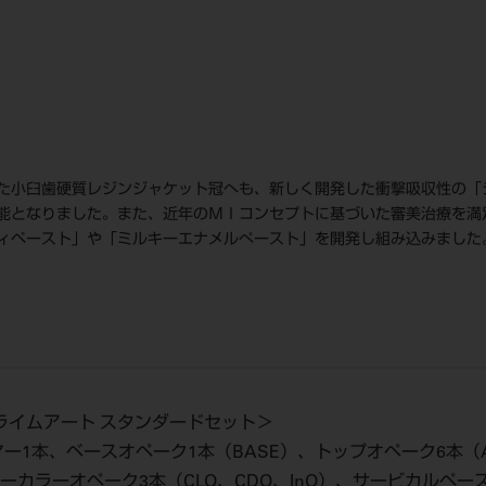
た小臼歯硬質レジンジャケット冠へも、新しく開発した衝撃吸収性の「
能となりました。また、近年のＭＩコンセプトに基づいた審美治療を満
ィペースト」や「ミルキーエナメルぺースト」を開発し組み込みました
ライムアート スタンダードセット＞
1本、ベースオペーク1本（BASE）、トップオペーク6本（A2-O、A
ーカラーオペーク3本（CLO、CDO、InO）、サービカルペース