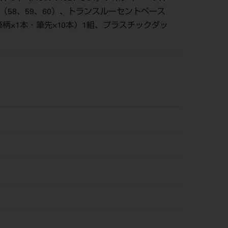
ト3本（58、59、60）、トランスルーセントペース
筆柄×1本・筆先×10本）1組、プラスチックダッ