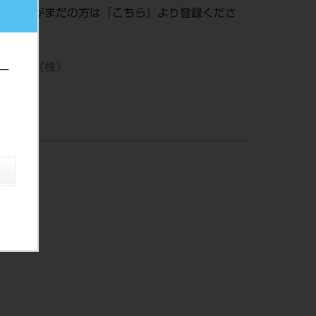
員登録がまだの方は『
こちら
』より登録くださ
ィカル（株）
ー