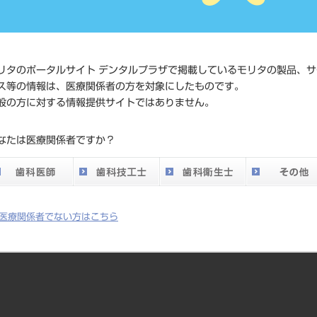
標準価格
ネット会
い。
メーカー
サンメデ
リタのポータルサイト デンタルプラザで掲載しているモリタの製品、サ
ス等の情報は、医療関係者の方を対象にしたものです。
DO vol.26 掲載ペー
般の方に対する情報提供サイトではありません。
724
ジ
なたは医療関係者ですか？
医療関係者でない方はこちら