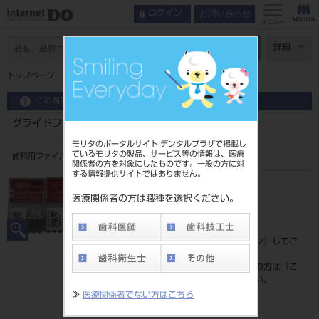
お問い合わせ
ログイン
メニュー
ページ数
詳細
トップページ
グライドファインダー 25mm 6入
この商品に関するお問い合わせ
グライドファインダー 25mm 6入
モリタのポータルサイト デンタルプラザで掲載し
ているモリタの製品、サービス等の情報は、医療
歯科用ファイル
関係者の方を対象にしたものです。一般の方に対
する情報提供サイトではありません。
品目コード
202490381
医療関係者の方は職種を選択ください。
標準価格
価格の確認は『
ログイン
』してご
覧ください。
ネット会員登録がまだの方は『
こ
ちら
』より登録ください。
≫
医療関係者でない方はこちら
発売日