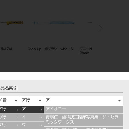
ル JIZAI
Check-Up 歯ブラシ wide S
マニーNiTiファイルJIZAI Pre01
25mm
品名索引
50音
ア行
ア
ア行
ア
アイオニー
カ行
イ
青嶋仁 歯科技工臨床写真集 ザ・セラ
ミックワークス
サ行
ウ