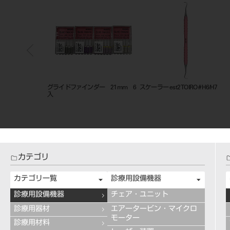
X ポリマー粉
グライドファインダー 21mm 6
スケーラー est2 TOIRO #H6/H7
カラー 3g
入
カテゴリ
カテゴリ一覧
診療用設備機器
診療用設備機器
チェア・ユニット
診療用器材
エアータービン・マイクロ
モーター
診療用材料