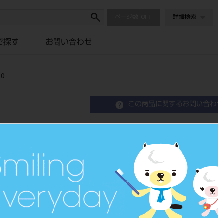
ページ数
詳細検索
で探す
お問い合わせ
0
この商品に関するお問い合わ
グライドファインダー 25
歯科用ファイル
品目コード
2024903811
JAN/EANコー