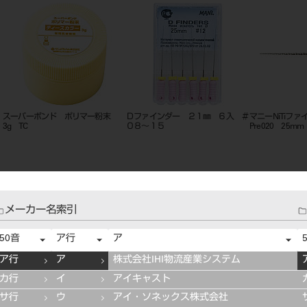
スーパーボンド ポリマー粉末
Ｄファインダー ２１㎜ ６入 ＃
マニーNiTiファイ
3g TC
０８～１５
Pre020 25mm
メーカー名索引
50音
ア行
ア
ア行
ア
株式会社IHI物流産業システム
カ行
イ
アイキャスト
サ行
ウ
アイ・ソネックス株式会社