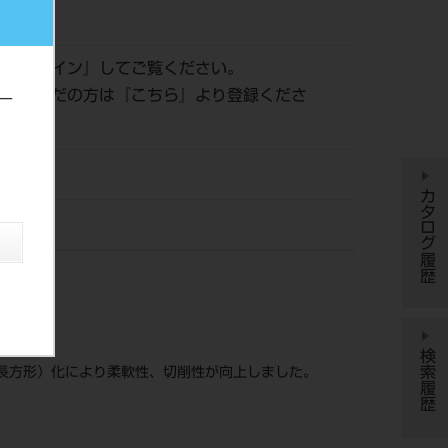
601
は『
ログイン
』してご覧ください。
登録がまだの方は『
こちら
』より登録くださ
ー
カタログ履歴
）
検索履歴
長方形）化により柔軟性、切削性が向上しました。