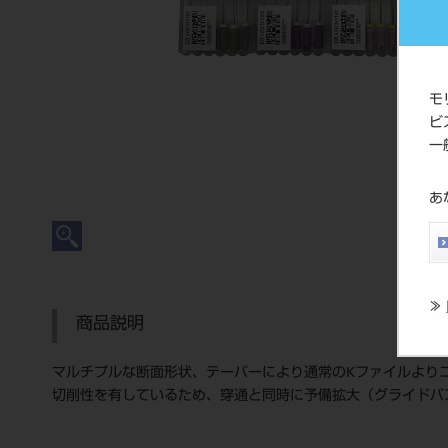
モ
ビ
一
あ
≫
商品説明
マルチプルな断面形状、テーパーにより通常のKファイルより
切削性を有しているため、穿通と同時に予備拡大（グライドパ