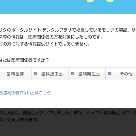
4546951603
ド
価格の確認
標準価格
ネット会員
リタのポータルサイト デンタルプラザで掲載しているモリタの製品、サ
い。
ス等の情報は、医療関係者の方を対象にしたものです。
般の方に対する情報提供サイトではありません。
発売日
2021/05/21
なたは医療関係者ですか？
メーカー
マニー（株
医療関係者でない方はこちら
コシが強く、穿通性がアップしました。また、シャフト部の断面はRT（
ス）効果があります。