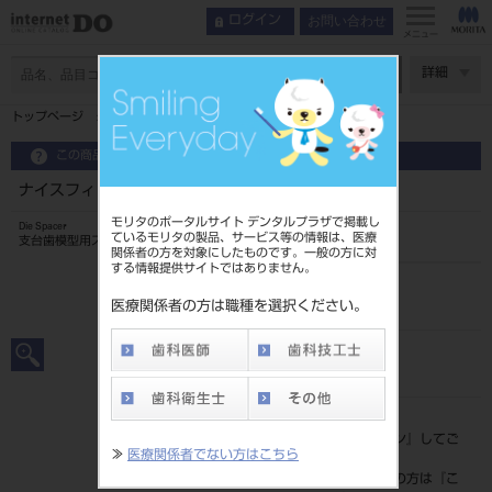
お問い合わせ
ログイン
メニュー
ページ数
詳細
トップページ
ナイスフィット 希釈材 40mL
この商品に関するお問い合わせ
ナイスフィット 希釈材 40mL
モリタのポータルサイト デンタルプラザで掲載し
Die Spacer
ているモリタの製品、サービス等の情報は、医療
支台歯模型用スペーサー
関係者の方を対象にしたものです。一般の方に対
する情報提供サイトではありません。
品目コード
204310953
医療関係者の方は職種を選択ください。
JAN/EANコード
4548162063748
標準価格
価格の確認は『
ログイン
』してご
≫
医療関係者でない方はこちら
覧ください。
ネット会員登録がまだの方は『
こ