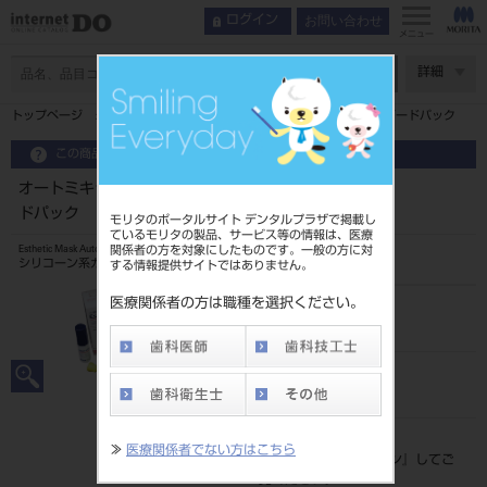
お問い合わせ
ログイン
メニュー
ページ数
詳細
トップページ
オートミキシング エステティック マスク スタンダードパック
この商品に関するお問い合わせ
オートミキシング エステティック マスク スタンダー
ドパック
モリタのポータルサイト デンタルプラザで掲載し
ているモリタの製品、サービス等の情報は、医療
関係者の方を対象にしたものです。一般の方に対
Esthetic Mask Automix
シリコーン系ガム用模型材
する情報提供サイトではありません。
医療関係者の方は職種を選択ください。
品目コード
206710442
JAN/EANコード
4580191030162
標準価格
≫
医療関係者でない方はこちら
価格の確認は『
ログイン
』してご
覧ください。