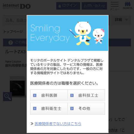
お問い合わせ
ログイン
インデックス
臨床例
メニュー
特長
ページ数
詳細
臨床例
トップページ
ルートZX3 高周波モジュール
関連動画
製品情報
この商品に関するお問い合わせ
ルートZX3 高周波モジュール
モリタのポータルサイト デンタルプラザで掲載し
Apex Locator
ているモリタの製品、サービス等の情報は、医療
歯科用根管長測定器（一般的電気手術器）
関係者の方を対象にしたものです。一般の方に対
する情報提供サイトではありません。
品目コード
201070634
医療関係者の方は職種を選択ください。
JAN/EANコード
4548213044658
標準価格
価格の確認は『
ログイン
』してご
≫
医療関係者でない方はこちら
覧ください。
ネット会員登録がまだの方は『
こ