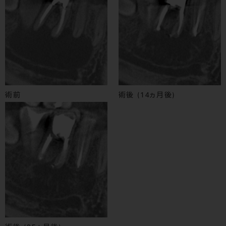
術前
術後 (14ヵ月後)