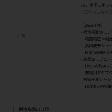
×3、高周波用フ
（ファイルタイ
【商品仕様】
- 根管長測定モ
仕様
電源電圧 単独使
高周波モジュール
H100×W95×
- 高周波モジュー
H90×W約95×
充電用アダプター 入
- 根管長測定モ
H約100×W約9
医療機器の分類