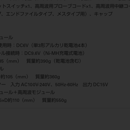
ットスイッチ×1、高周波用プローブコード×1、高周波用中継コー
プ、エンドファイルタイプ、メスタイプ用）、キャップ
ジュール
用時：DC6V（単3形アルカリ乾電池4本）
接続時：DC9.6V（Ni-MH充電式電池）
D85（mm） 質量約390g（乾電池含む）
ル
D約105（mm） 質量約360g
力 AC100V-240V、50Hz-60Hz 出力 DC15V
ジュール＋高周波モジュール
5×D約110（mm） 質量約550g