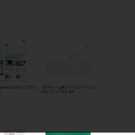
in AdvErL EVO(インプラン
【バキューム編アシスタントテクニ
ソアリック DH
)
カルマニュアル】.pdf