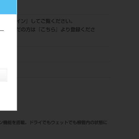
317
は『
ログイン
』してご覧ください。
登録がまだの方は『
こちら
』より登録くださ
ー
タ製作所
ン機能を搭載。ドライでもウェットでも根管内の状態に