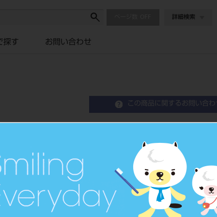
ページ数
詳細検索
で探す
お問い合わせ
この商品に関するお問い合わ
ルートZX3 充電用ACア
Apex Locator
歯科用根管長測定器（一般的電
品目コード
201070638
JAN/EANコー