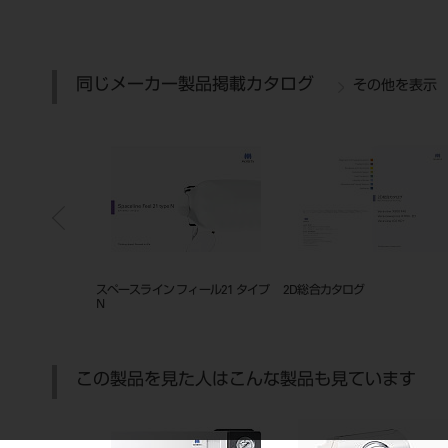
同じメーカー製品掲載カタログ
その他を表示
2R+
スペースライン フィール21 タイプ
2D総合カタログ
N
この製品を見た人はこんな製品も見ています