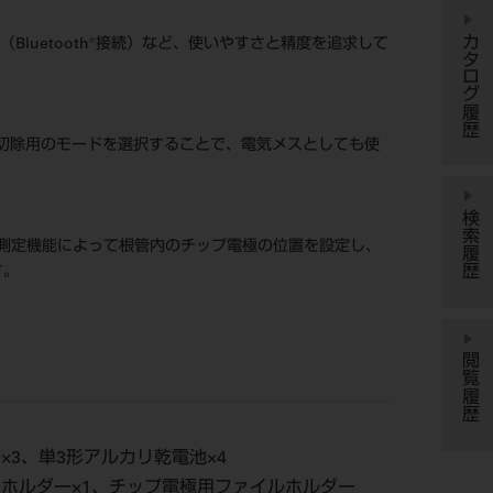
カタログ履歴
luetooth®接続）など、使いやすさと精度を追求して
切除用のモードを選択することで、電気メスとしても使
検索履歴
測定機能によって根管内のチップ電極の位置を設定し、
す。
閲覧履歴
×3、単3形アルカリ乾電池×4
用ホルダー×1、チップ電極用ファイルホルダー