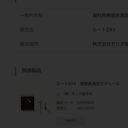
一般的名称
歯科用根管長測
販売名
ルートZX3
製造販売
株式会社モリタ
関連製品
ルートZX3 根管長測定モジュール
（株）モリタ製作所
品目コード
：201070633
発売日
：2021/07/21
カタログ