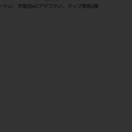
ド×1、充電用ACアダプタ×1、チップ電極3種