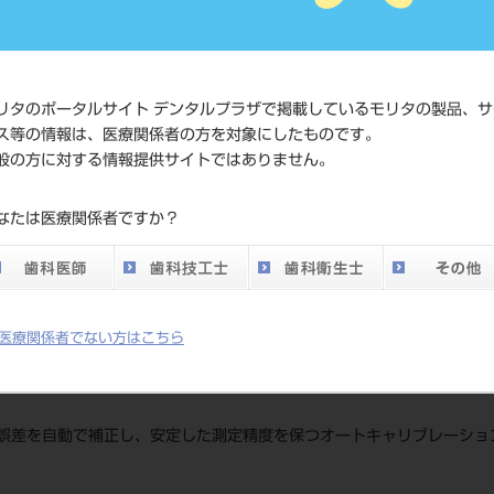
4548213413
ド
価格の確認
標準価格
ネット会員
リタのポータルサイト デンタルプラザで掲載しているモリタの製品、サ
い。
ス等の情報は、医療関係者の方を対象にしたものです。
般の方に対する情報提供サイトではありません。
発売日
2021/07/21
なたは医療関係者ですか？
メーカー
（株）モリ
医療関係者でない方はこちら
誤差を自動で補正し、安定した測定精度を保つオートキャリブレーショ