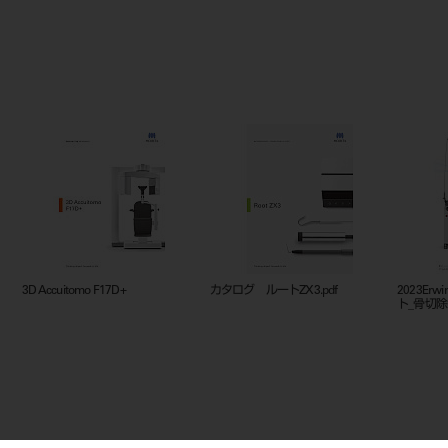
3D Accuitomo F17D+
カタログ ルートZX3.pdf
2023Erw
ト_骨切除