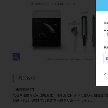
モ
ビ
一
あ
≫
商品説明
【根管長測定】
気温や湿度などの環境変化、経年変化によって生じる測定値の
影響されない高精度な測定で治療をサポートします。