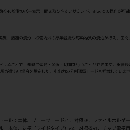
40段階のバー表示、聞き取りやすいサウンド、iPadでの操作が可能（B
を実現、歯髄の焼灼、根管内外の感染組織や汚染物質の焼灼が行え、歯肉
させることで、組織の焼灼・凝固・切開を行うことができます。根管長
、麻酔が難しい場合を想定した、小出力の分割通電モードも搭載していま
ジュール：本体、プローブコード×1、対極×5、ファイルホルダー
ール：本体、対極（ワイドタイプ）×3、対極棒×1、チップ電極