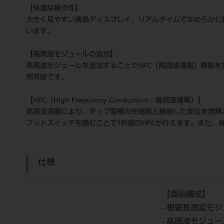
【快適な操作性】
大きく見やすい液晶ディスプレイ、リアルタイムでなめらかに動く
います。
【高周波モジュールの追加】
高周波モジュールを追加することでHFC（高周波通電）機能
用可能です。
【HFC（High Frequency Conduction：高周波通電）】
高周波通電により、チップ電極の先端部と接触した部位を発熱
フットスイッチを踏むことで1秒間のHFCが行えます。また
仕様
【商品構成】
- 根管長測定モ
- 高周波モジュ