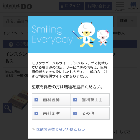
お問い合わせ
ログイン
メニュー
ページ数
詳細
トップページ
インスタントフィルム（D感度） DIM100 前歯 100枚入
この商品に関するお問い合わせ
インスタントフィルム（D感度） DIM100 前歯 100
枚入
モリタのポータルサイト デンタルプラザで掲載し
ているモリタの製品、サービス等の情報は、医療
関係者の方を対象にしたものです。一般の方に対
Instant Film
歯科用 一般X線フィルム
する情報提供サイトではありません。
医療関係者の方は職種を選択ください。
品目コード
207020234
JAN/EANコード
4560229380667
標準価格
≫
医療関係者でない方はこちら
価格の確認は『
ログイン
』してご
覧ください。