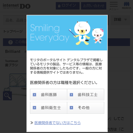
お問い合わせ
ログイン
メニュー
ページ数
詳細
トップページ
Brilliant more 歯ブラシ
この商品に関するお問い合わせ
Brilliant more 歯ブラシ
モリタのポータルサイト デンタルプラザで掲載し
Toothbrush
ているモリタの製品、サービス等の情報は、医療
歯ブラシ
関係者の方を対象にしたものです。一般の方に対
する情報提供サイトではありません。
品目コード
205060615
医療関係者の方は職種を選択ください。
JAN/EANコード
4903301327431
標準価格
価格の確認は『
ログイン
』してご
≫
医療関係者でない方はこちら
覧ください。
ネット会員登録がまだの方は『
こ