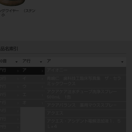
ング ワイヤー （ステン
 小
品名索引
50音
ア行
ア
ア行
ア
アイオニー
カ行
イ
青嶋仁 歯科技工臨床写真集 ザ・セラ
ミックワークス
サ行
ウ
アクアケア注水チューブ洗浄スプレー
タ行
エ
500mL 1缶
ナ行
オ
アクアバランス 薬用マウススプレ－
ハ行
アクエス
マ行
アクエス・アシデント電解添加液１．５
Ｌ×４
ヤ行