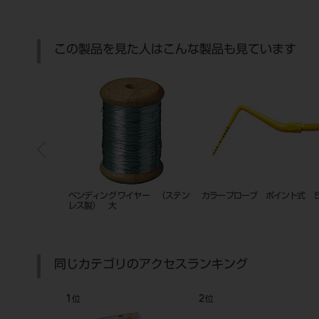
この製品を見た人はこんな製品も見ています
ローラ
オズ ブラックーＤ．Ｋ ハンドピ
グライドファインダー 21mm 6
モジュ
ーススタンド
入
ト 直
同じカテゴリのアクセスランキング
6
7
位
位