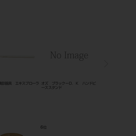
（液）20g
ベンディング ワイヤー （ステン
カラープローブ ポイント式 ５入
レス製） 大
11
12
位
位