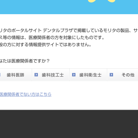
価格の確
標準価格
ネット会
い。
リタのポータルサイト デンタルプラザで掲載しているモリタの製品、サ
メーカー
大橋精密
ス等の情報は、医療関係者の方を対象にしたものです。
般の方に対する情報提供サイトではありません。
DO vol.26 掲載ペー
727
なたは医療関係者ですか？
ジ
医療関係者でない方はこちら