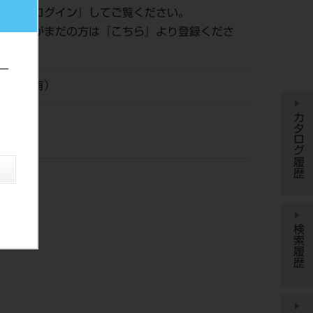
認は『
ログイン
』してご覧ください。
員登録がまだの方は『
こちら
』より登録くださ
ー
工業（有）
カタログ履歴
検索履歴