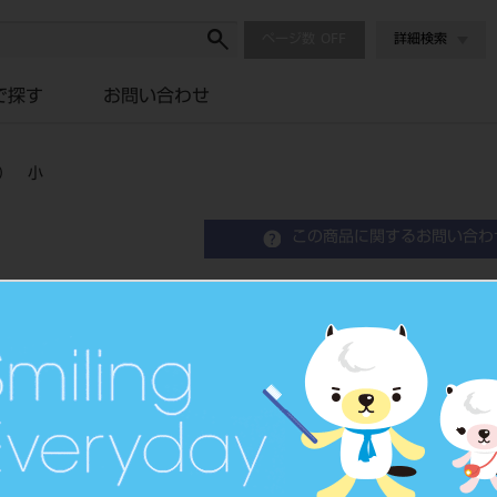
ページ数
詳細検索
で探す
お問い合わせ
） 小
この商品に関するお問い合わ
ベンディング ワイヤー 
Bending Wire（Stainless）
品目コード
2011501
JAN/EANコード
4560221