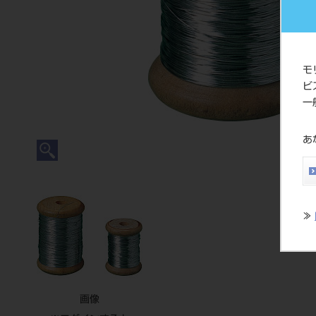
モ
ビ
一
あ
≫
画像