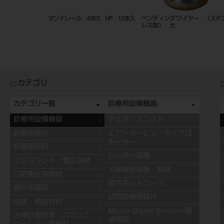
マンドレール #303 HP 12本入
ベンディング ワイヤー （ステ
レス製） 大
カテゴリ
カテゴリ一覧
診療用設備機器
診療用設備機器
チェア・ユニット
診療用器材
エアータービン・マイクロ
モーター
診療用材料
レーザー装置
インプラント・矯正器材
Ｘ線撮影装置・器具
口腔衛生用器材
院内ネットワーク
歯科用薬品
訪問診療用器材
白衣・衛生材料
Morita Digital Solution関
治療計画患者・コミュニ
連商品