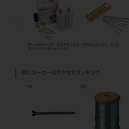
イヤー （ステン
プラキャストバー S－2
プラキャストバー Ｓ２－５
Ｓ３－５，７
同じメーカーのアクセスランキング
1
2
位
位