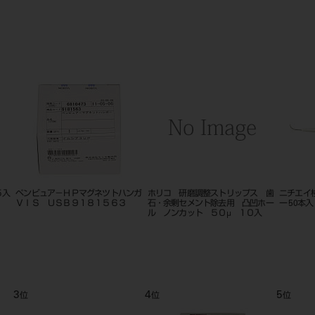
ールプライヤー モスキー
ASK220 ホルステリ用 ホルマリ
松風ベースセメント 
ンガス チェックカード 100枚入
り
8
9
10
位
位
位