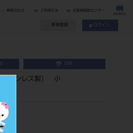
検索の仕方
ご利用方法
お客様相談センター
新規登録
ログイン
せ
印刷
（ステンレス製） 小
75
935049