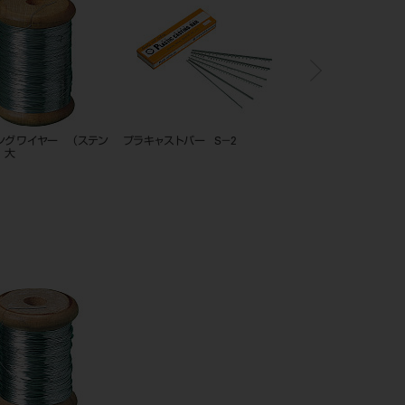
トバー S3－7
ナイスフィット タイプ4ゴールド
松風 ラボシリコーン 1
カラー 16mL
（ベース1.5kg、キャタリ
計量スプーン）