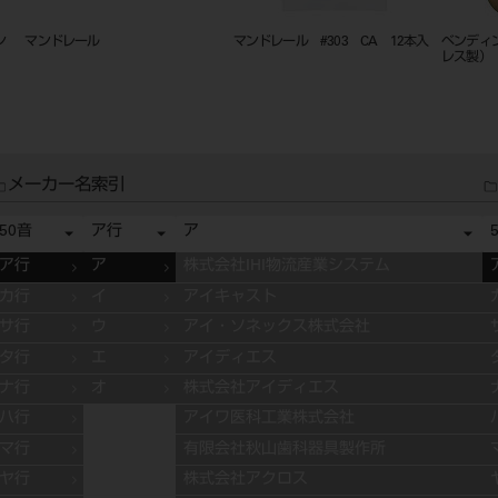
ン
マンドレール
マンドレール #303 CA 12本入
ベンディ
レス製）
メーカー名索引
50音
ア行
ア
ア行
ア
株式会社IHI物流産業システム
カ行
イ
アイキャスト
サ行
ウ
アイ・ソネックス株式会社
タ行
エ
アイディエス
ナ行
オ
株式会社アイディエス
ハ行
アイワ医科工業株式会社
マ行
有限会社秋山歯科器具製作所
ヤ行
株式会社アクロス