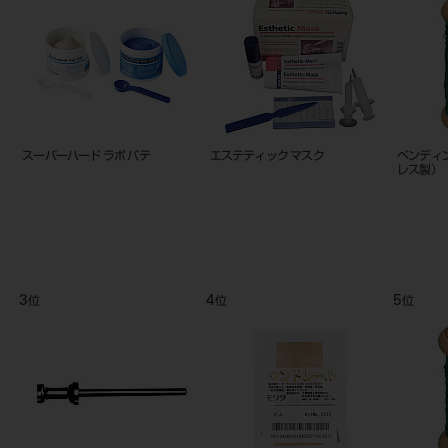
，７
プラキャストバー S3－5
プラキャストバー S2－7
プラキャス
3
4
5
位
位
位