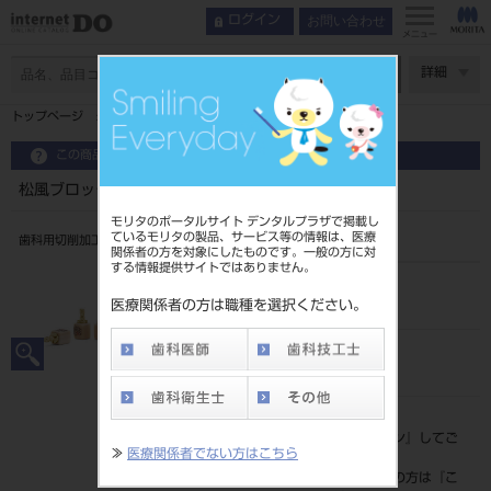
お問い合わせ
ログイン
メニュー
ページ数
詳細
トップページ
松風ブロック HC ハード AN A2 ML／14L
この商品に関するお問い合わせ
松風ブロック HC ハード AN A2 ML／14L
モリタのポータルサイト デンタルプラザで掲載し
ているモリタの製品、サービス等の情報は、医療
歯科用切削加工用レジン材料
関係者の方を対象にしたものです。一般の方に対
する情報提供サイトではありません。
品目コード
206450346A2
医療関係者の方は職種を選択ください。
JAN/EANコード
4548162303264
標準価格
価格の確認は『
ログイン
』してご
≫
医療関係者でない方はこちら
覧ください。
ネット会員登録がまだの方は『
こ