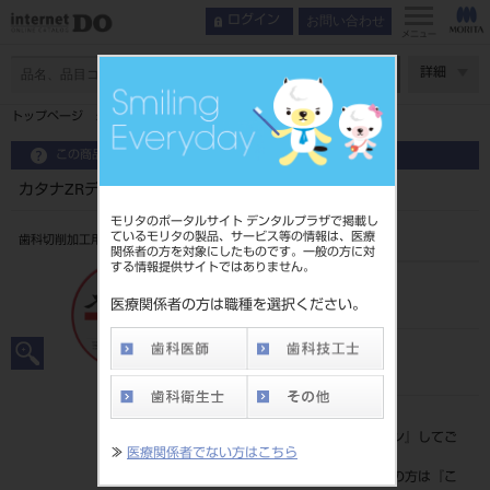
お問い合わせ
ログイン
メニュー
ページ数
詳細
トップページ
カタナZRディスク YML T18mm1枚 C2
この商品に関するお問い合わせ
カタナZRディスク YML T18mm1枚 C2
モリタのポータルサイト デンタルプラザで掲載し
ているモリタの製品、サービス等の情報は、医療
歯科切削加工用セラミックス
関係者の方を対象にしたものです。一般の方に対
する情報提供サイトではありません。
品目コード
202270654C2
医療関係者の方は職種を選択ください。
JAN/EANコード
4571215261310
標準価格
価格の確認は『
ログイン
』してご
≫
医療関係者でない方はこちら
覧ください。
ネット会員登録がまだの方は『
こ