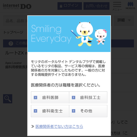
お問い合わせ
ログイン
インデックス
製品情報
メニュー
特長
ページ数
詳細
機能
トップページ
ルートZX mini RALホワイト
製品情報
この商品に関するお問い合わせ
ルートZX mini RALホワイト
モリタのポータルサイト デンタルプラザで掲載し
Apex Locator
ているモリタの製品、サービス等の情報は、医療
歯科用根管長測定器
関係者の方を対象にしたものです。一般の方に対
する情報提供サイトではありません。
品目コード
201070390RALW
医療関係者の方は職種を選択ください。
JAN/EANコード
4548213056941
標準価格
価格の確認は『
ログイン
』してご
≫
医療関係者でない方はこちら
覧ください。
ネット会員登録がまだの方は『
こ