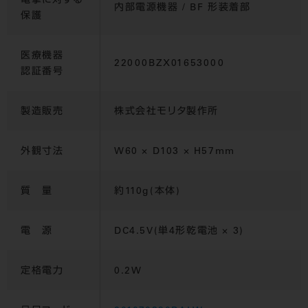
電撃に対する
内部電源機器 / BF 形装着部
保護
医療機器
22000BZX01653000
認証番号
製造販売
株式会社モリタ製作所
外観寸法
W60 × D103 × H57mm
質 量
約110g(本体)
電 源
DC4.5V(単4形乾電池 × 3)
定格電力
0.2W