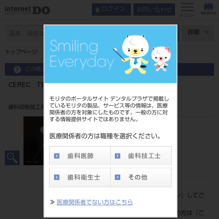
お問い合わせ
ログイン
メニュー
ページ数
詳細
トップページ
CEREC TESSERA MT C1 C14(4入)
この商品に関するお問い合わせ
CEREC TESSERA MT C1 C14(4入)
モリタのポータルサイト デンタルプラザで掲載し
ているモリタの製品、サービス等の情報は、医療
歯科切削加工用セラミックス
関係者の方を対象にしたものです。一般の方に対
する情報提供サイトではありません。
品目コード
206440502MTC1
医療関係者の方は職種を選択ください。
JAN/EANコード
4987741914352
標準価格
価格の確認は『
ログイン
』してご
≫
医療関係者でない方はこちら
覧ください。
ネット会員登録がまだの方は『
こ