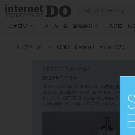
カテゴリ
メーカー名・品名索引
スクロール
トップページ
CEREC Zirconia＋ mono（3入）