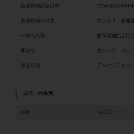
医療機器認証番号
303AGBZX0004
医療機器の分類
クラスⅡ 管理
一般的名称
歯科切削加工用
販売名
セレック ジル
製造販売
デンツプライシ
規格・品番別
画像
商品コード