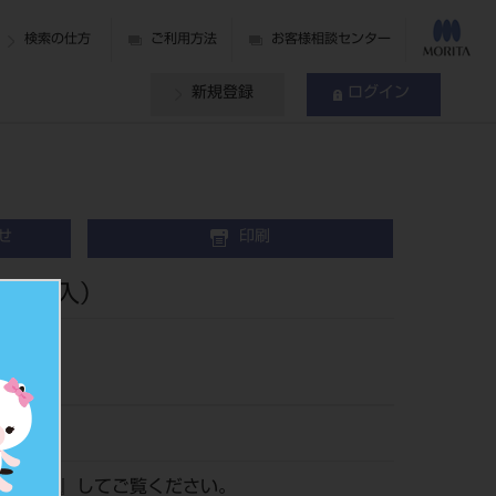
検索の仕方
ご利用方法
お客様相談センター
新規登録
ログイン
せ
印刷
ono（3入）
ログイン
』してご覧ください。