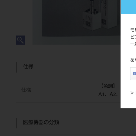
モ
ビ
一
あ
仕様
【色調】
仕様
≫
A1、A2、A3、A
医療機器の分類