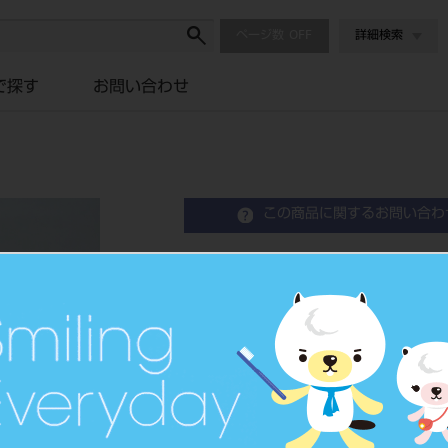
ページ数
詳細検索
で探す
お問い合わせ
この商品に関するお問い合わ
CEREC Zirconia＋ m
歯科切削加工用セラミックス
品目コード
206440504
価格の確認は『