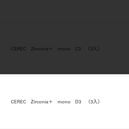
CEREC Zirconia＋ mono C3 （3入）
CEREC Zirconia＋ mono D3 （3入）