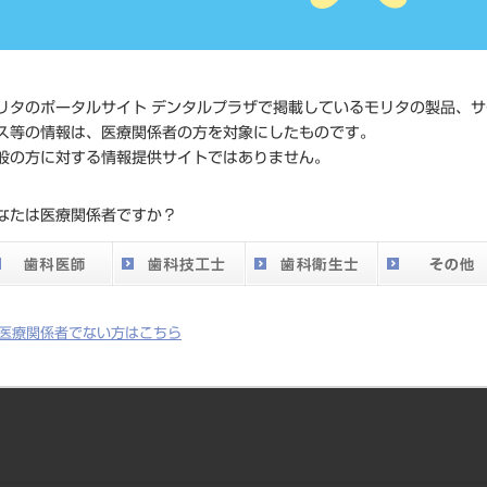
標準価格
ネット会員登録
発売日
2021/09/21
リタのポータルサイト デンタルプラザで掲載しているモリタの製品、サ
メーカー
デンツプライシ
ス等の情報は、医療関係者の方を対象にしたものです。
般の方に対する情報提供サイトではありません。
なたは医療関係者ですか？
医療関係者でない方はこちら
3.5、A4、B2、B3、C2、C3、D3