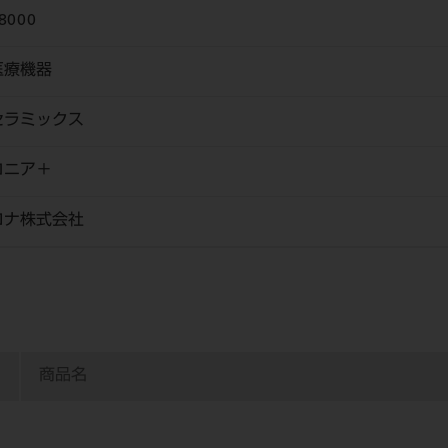
8000
医療機器
セラミックス
コニア＋
ロナ株式会社
商品名