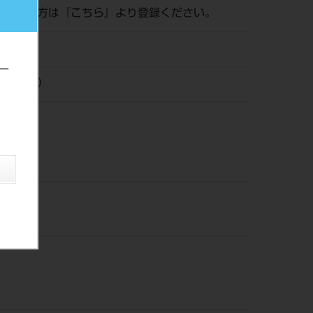
がまだの方は『
こちら
』より登録ください。
ー
ロナ（株）