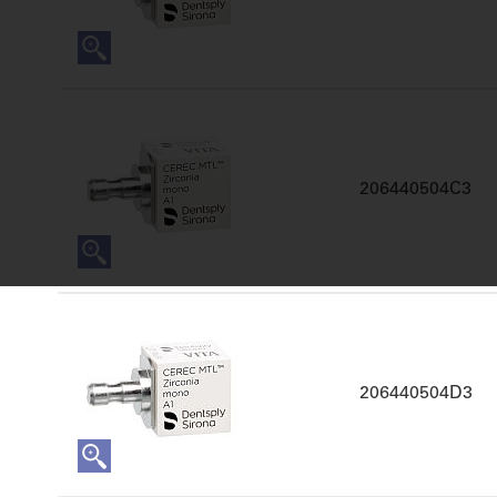
206440504C3
206440504D3