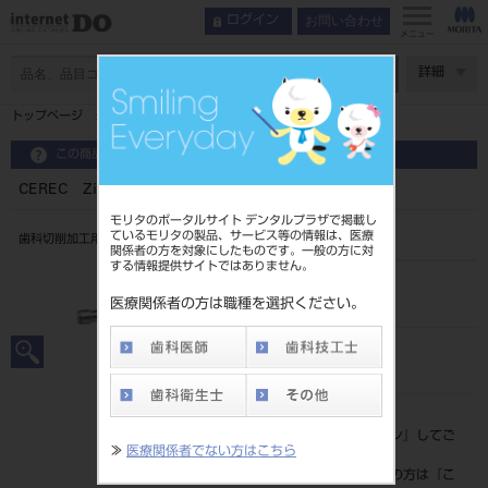
お問い合わせ
ログイン
メニュー
ページ数
詳細
トップページ
CEREC Zirconia＋ mono A3.5 （3入）
この商品に関するお問い合わせ
CEREC Zirconia＋ mono A3.5 （3入）
モリタのポータルサイト デンタルプラザで掲載し
ているモリタの製品、サービス等の情報は、医療
歯科切削加工用セラミックス
関係者の方を対象にしたものです。一般の方に対
する情報提供サイトではありません。
品目コード
206440504A3.5
医療関係者の方は職種を選択ください。
JAN/EANコード
4987741915120
標準価格
価格の確認は『
ログイン
』してご
≫
医療関係者でない方はこちら
覧ください。
ネット会員登録がまだの方は『
こ