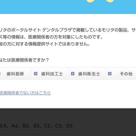
4987741915
ド
価格の確認
標準価格
ネット会員
リタのポータルサイト デンタルプラザで掲載しているモリタの製品、サ
い。
ス等の情報は、医療関係者の方を対象にしたものです。
般の方に対する情報提供サイトではありません。
発売日
2021/09/21
なたは医療関係者ですか？
メーカー
デンツプラ
医療関係者でない方はこちら
3.5、A4、B2、B3、C2、C3、D3