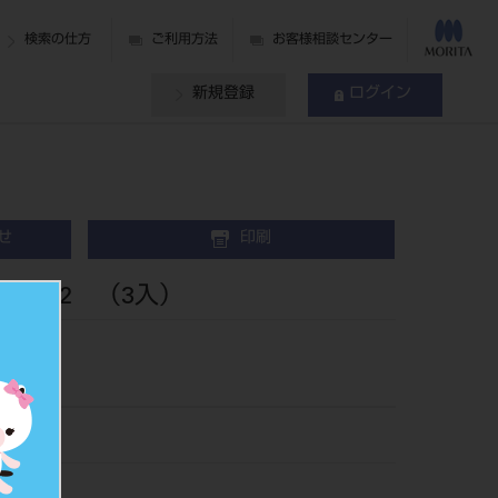
検索の仕方
ご利用方法
お客様相談センター
新規登録
ログイン
せ
印刷
ono C2 （3入）
2