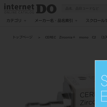
カテゴリ
メーカー名・品名索引
スクロール
トップページ
CEREC Zirconia＋ mono C2 （3