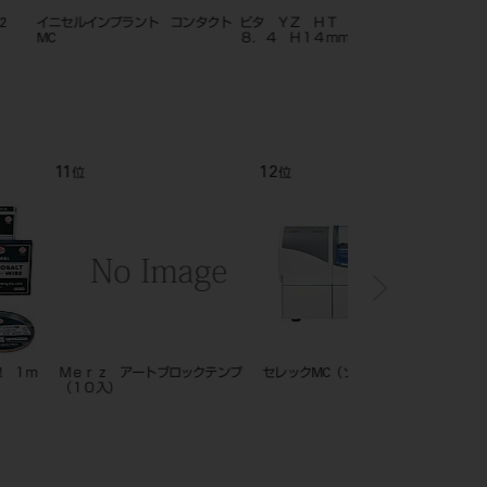
インプラント コンタクト
ビタ ＹＺ ＨＴ カラー Φ９
CEREC Zirconia mono 
８．４ Ｈ１４ｍｍ
12
1
位
位
 アートブロックテンプ
セレックMC（ソフト付）
歯科用 キシロカイン カ
）
ジ 1.8mL×50入