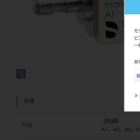
モ
ビ
一
あ
≫
仕様
【色調】
仕様
A1、A2、A3、A