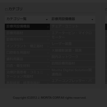
カテゴリ
カテゴリ一覧
診療用設備機器
診療用設備機器
チェア・ユニット
診療用器材
エアータービン・マイクロ
モーター
診療用材料
レーザー装置
インプラント・矯正器材
Ｘ線撮影装置・器具
口腔衛生用器材
院内ネットワーク
歯科用薬品
訪問診療用器材
白衣・衛生材料
Morita Digital Solution関
治療計画患者・コミュニ
連商品
ケーション用器材
エアーコンプレッサー・バ
医院経営・経理用器材
キュームモーター
学習用器材
キャビネット
技工用設備機器
Copyright (C)2012 J. MORITA CORP. All rights reserved.
その他の診療用設備機器
技工用器材