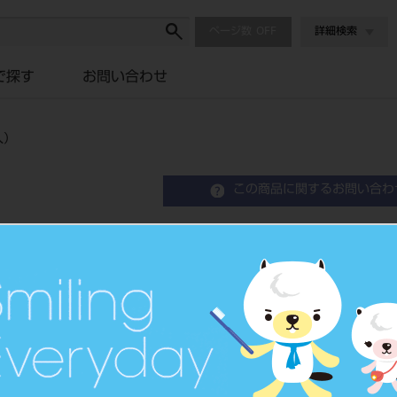
ページ数
詳細検索
で探す
お問い合わせ
入）
この商品に関するお問い合わ
CEREC Zirconia＋ m
歯科切削加工用セラミックス
品目コード
206440504C
JAN/EANコー