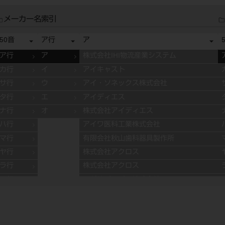
メーカー名索引
50音
ア行
ア
ア行
ア
株式会社IHI物流産業システム
カ行
イ
アイキャスト
サ行
ウ
アイ・ソネックス株式会社
タ行
エ
アイディエス
ナ行
オ
株式会社アイディエス
ハ行
アイワ医科工業株式会社
マ行
有限会社秋山歯科器具製作所
ヤ行
株式会社アクロス
ラ行
株式会社アクロス
ワ行
アグサジャパン株式会社
株式会社アスカメディカル
アドデント
アバロン