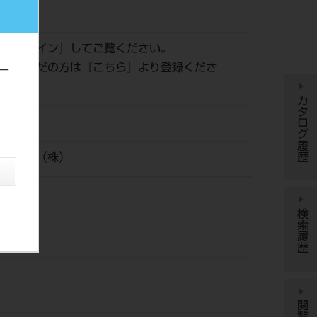
168
は『
ログイン
』してご覧ください。
登録がまだの方は『
こちら
』より登録くださ
ー
カタログ履歴
イシロナ（株）
検索履歴