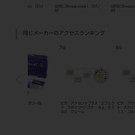
 mono L （3入）
CEREC Zirconia mono L （3入）
CEREC Zirconia mono L （3入
A2
A3
同じメーカーのアクセスランキング
7
8
位
位
リー色
ビタ アクセントプラス エフェク
ビタ アクセントプラス エフ
ト ステインペースト ４ｇ ＥＳ
ト ステインペースト ４ｇ 
０２ クリーム
１１ ブルー