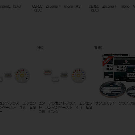
）
CEREC Zirconia＋ mono A3
CEREC Zirconia＋ mono A2
イニセル
（3入）
（3入）
MC
9
10
11
位
位
位
ェク
ビタ アクセントプラス エフェク
サンコバルト クラスプ線 １ｍ
Ｍｅｒｚ
ＥＳ
ト ステインペースト ４ｇ ＥＳ
（１０入
０８ ピンク