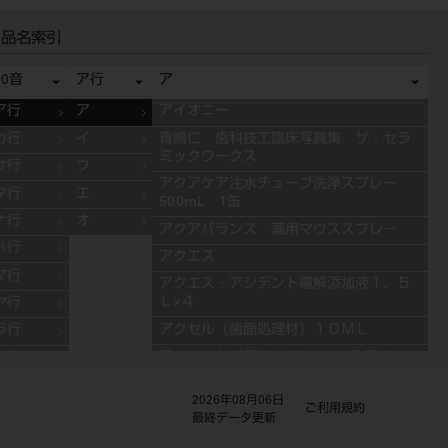
品名索引
50音
ア行
ア
ア行
ア
アイオニー
カ行
イ
青嶋仁 歯科技工臨床写真集 ザ・セラ
ミックワークス
サ行
ウ
アクアケア注水チューブ洗浄スプレー
タ行
エ
500mL 1缶
ナ行
オ
アクアバランス 薬用マウススプレ－
ハ行
アクエス
マ行
アクエス・アシデント電解添加液１．５
Ｌ×４
ヤ行
アクセル（歯面処理材）１０ＭＬ
ラ行
アクセントプラス エフェクト ステインペ
ワ行
ースト 4g ES11 ブルー
2026年08月06日
アクセントプラス エフェクト ステインペ
ご利用規約
最終データ更新
ースト 4g ES13 グレー