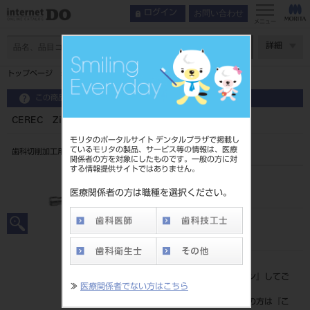
お問い合わせ
ログイン
メニュー
ページ数
詳細
トップページ
CEREC Zirconia＋ mono D3 （3入）
この商品に関するお問い合わせ
CEREC Zirconia＋ mono D3 （3入）
モリタのポータルサイト デンタルプラザで掲載し
ているモリタの製品、サービス等の情報は、医療
歯科切削加工用セラミックス
関係者の方を対象にしたものです。一般の方に対
する情報提供サイトではありません。
品目コード
206440504D3
医療関係者の方は職種を選択ください。
JAN/EANコード
4987741915182
標準価格
価格の確認は『
ログイン
』してご
≫
医療関係者でない方はこちら
覧ください。
ネット会員登録がまだの方は『
こ