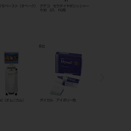
irconia＋ medi（3入）
ウェッジワンド オペーク エクス
メジャーリングデバイス
トラスモール（イエロー）
用
12
1
位
位
 アートブロックテンプ
ビタ アクセントプラス エフェク
歯科用 キシロカイン カ
）
ト ステインペースト ４ｇ ＥＳ
ジ 1.8mL×50入
０５ オレンジ