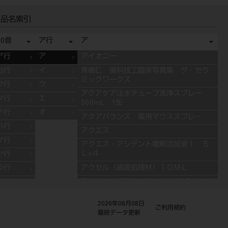
品名索引
50音
ア行
ア
ア行
ア
アイオニー
カ行
イ
青嶋仁 歯科技工臨床写真集 ザ・セラ
ミックワークス
サ行
ウ
アクアケア注水チューブ洗浄スプレー
タ行
エ
500mL 1缶
ナ行
オ
アクアバランス 薬用マウススプレ－
ハ行
アクエス
マ行
アクエス・アシデント電解添加液１．５
Ｌ×４
ヤ行
アクセル（歯面処理材）１０ＭＬ
ラ行
アクセントプラス エフェクト ステインペ
ワ行
ースト 4g ES11 ブルー
2026年08月08日
アクセントプラス エフェクト ステインペ
ご利用規約
最終データ更新
ースト 4g ES13 グレー