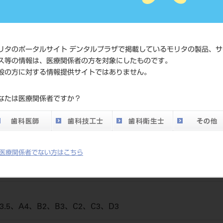
4987741915
ド
価格の確認
標準価格
ネット会員
リタのポータルサイト デンタルプラザで掲載しているモリタの製品、サ
い。
ス等の情報は、医療関係者の方を対象にしたものです。
般の方に対する情報提供サイトではありません。
発売日
2021/09/21
なたは医療関係者ですか？
メーカー
デンツプラ
医療関係者でない方はこちら
3.5、A4、B2、B3、C2、C3、D3