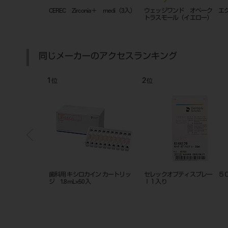
ヤポリッシャー
デデコ セラダイヤポリッシャー
ルートチップピックス ♯3A
1103 1入 HP用
同じメーカーのアクセスランキング
7
8
位
位
ボリー色
ビタ アクセントプラス エフェク
ビタ アクセントプラス エフ
ト ステインペースト ４ｇ ＥＳ
ト ステインペースト ４ｇ 
０２ クリーム
１１ ブルー