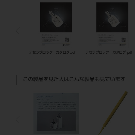
ログ .pdf
テセラブロック カタログ .pdf
テセラブロック カタログ .pdf
この製品を見た人はこんな製品も見ています