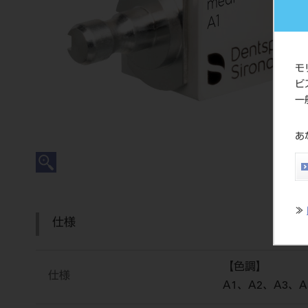
モ
ビ
一
あ
≫
仕様
【色調】
仕様
A1、A2、A3、A