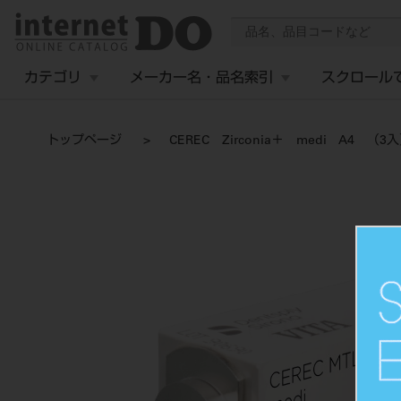
カテゴリ
メーカー名・品名索引
スクロール
トップページ
CEREC Zirconia＋ medi A4 （3