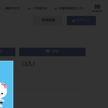
検索の仕方
ご利用方法
お客様相談センター
新規登録
ログイン
せ
印刷
edi A4 （3入）
4