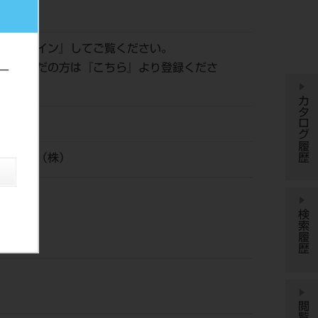
236
は『
ログイン
』してご覧ください。
登録がまだの方は『
こちら
』より登録くださ
ー
カタログ履歴
イシロナ（株）
検索履歴