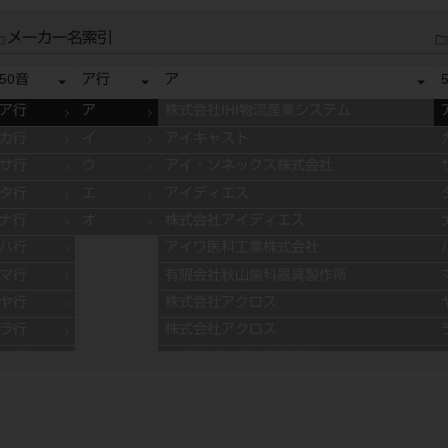
メーカー名索引
50音
ア行
ア
ア行
ア
株式会社IHI物流産業システム
カ行
イ
アイキャスト
サ行
ウ
アイ・ソネックス株式会社
タ行
エ
アイディエス
ナ行
オ
株式会社アイディエス
ハ行
アイワ医科工業株式会社
マ行
有限会社秋山歯科器具製作所
ヤ行
株式会社アクロス
ラ行
株式会社アクロス
ワ行
アグサジャパン株式会社
株式会社アスカメディカル
アドデント
アバロン