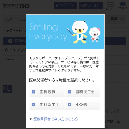
お問い合わせ
ログイン
メニュー
ページ数
詳細
トップページ
Gキュレット est2 サクラ S #G11-12
この商品に関するお問い合わせ
Gキュレット est2 サクラ S #G11-12
モリタのポータルサイト デンタルプラザで掲載し
Curette
ているモリタの製品、サービス等の情報は、医療
関係者の方を対象にしたものです。一般の方に対
する情報提供サイトではありません。
品目コード
20101080711-12
医療関係者の方は職種を選択ください。
JAN/EANコード
4963931330263
標準価格
価格の確認は『
ログイン
』してご
覧ください。
≫
医療関係者でない方はこちら
ネット会員登録がまだの方は『
こ
ちら
』より登録ください。