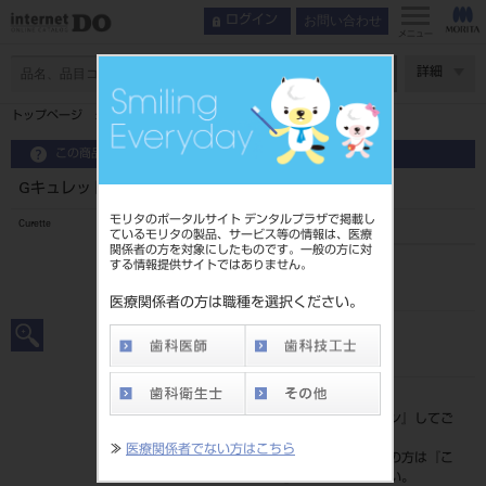
お問い合わせ
ログイン
メニュー
ページ数
詳細
トップページ
Gキュレット est2 サクラ S #G3-4
この商品に関するお問い合わせ
Gキュレット est2 サクラ S #G3-4
モリタのポータルサイト デンタルプラザで掲載し
Curette
ているモリタの製品、サービス等の情報は、医療
関係者の方を対象にしたものです。一般の方に対
する情報提供サイトではありません。
品目コード
2010108073-4
医療関係者の方は職種を選択ください。
JAN/EANコード
4963931330225
標準価格
価格の確認は『
ログイン
』してご
覧ください。
≫
医療関係者でない方はこちら
ネット会員登録がまだの方は『
こ
ちら
』より登録ください。