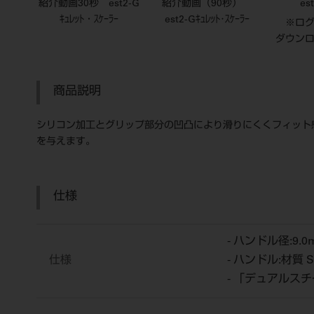
紹介動画30秒 est2-G
紹介動画（90秒）
es
ｷｭﾚｯﾄ・ｽｹｰﾗｰ
est2-Gｷｭﾚｯﾄ･ｽｹｰﾗｰ
※ロ
ダウン
商品説明
シリコン加工とグリップ部分の凹凸により滑りにくくフィット
を与えます。
仕様
- ハンドル径:9.0
仕様
- ハンドル:材質 
- 「デュアルス