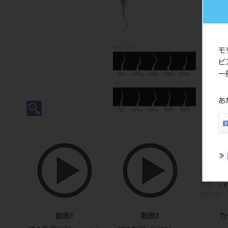
モ
ビ
一
あ
≫
動画1
動画2
カ