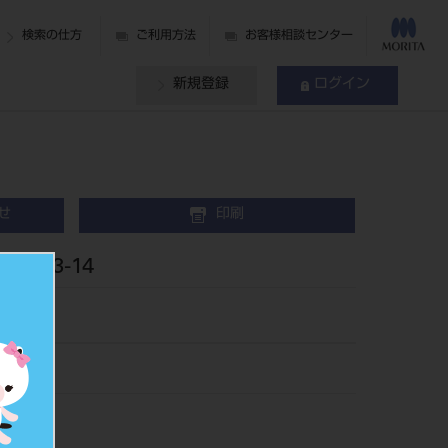
検索の仕方
ご利用方法
お客様相談センター
新規登録
ログイン
せ
印刷
 #G13-14
-14
079