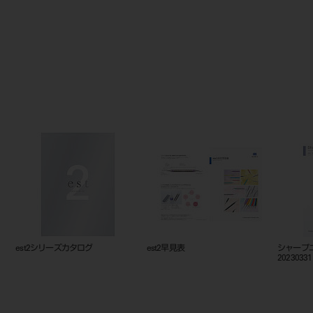
est2シリーズカタログ
est2早見表
シャープ
20230331