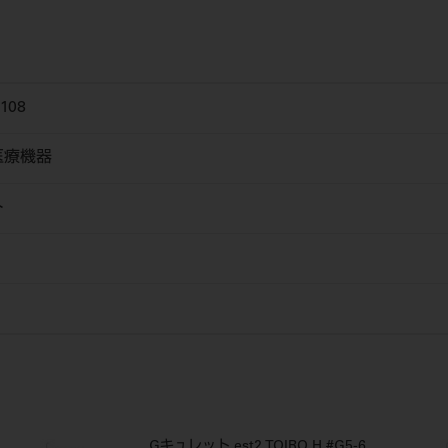
108
医療機器
ト
Gキュレット est2 TOIRO H #G5-6