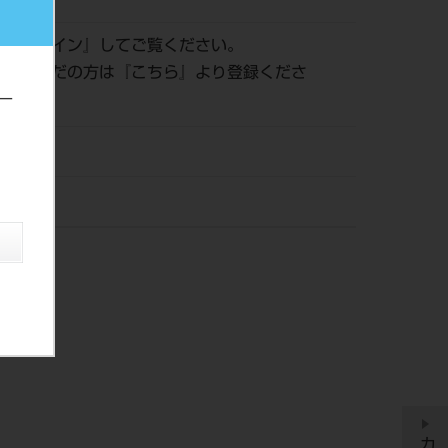
は『
ログイン
』してご覧ください。
登録がまだの方は『
こちら
』より登録くださ
ー