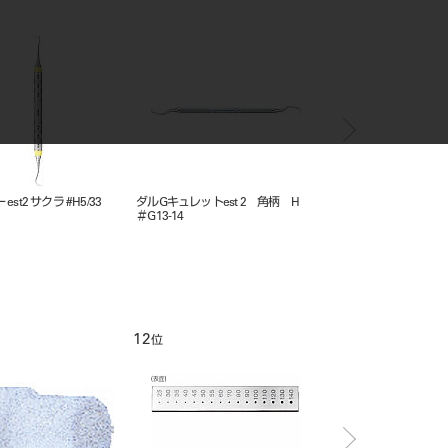
st2 サクラ #H5/33
ダルGキュレットest 2 角柄 H
Ｇキュレット スケルト
＃G13-14
12
1
位
位