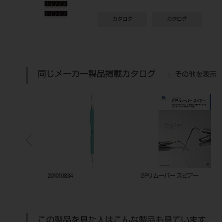
カタログ
カタログ
同じメーカー製品掲載カタログ
その他を表示
ックトレー
201010834
GPリムーバー スピアー
この製品を見た人はこんな製品も見ています