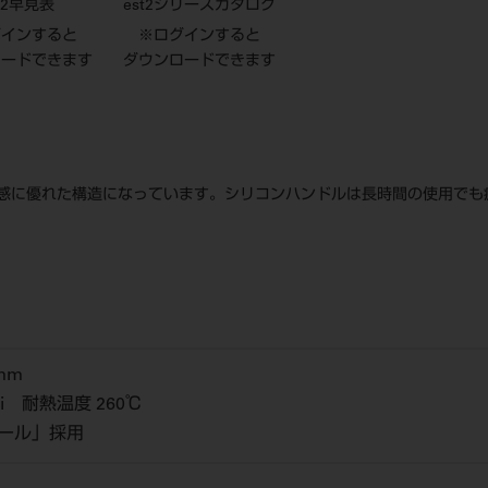
t2早見表
est2シリーズカタログ
グインすると
※ログインすると
ロードできます
ダウンロードできます
感に優れた構造になっています。シリコンハンドルは長時間の使用でも
mm
Si 耐熱温度 260℃
チール」採用