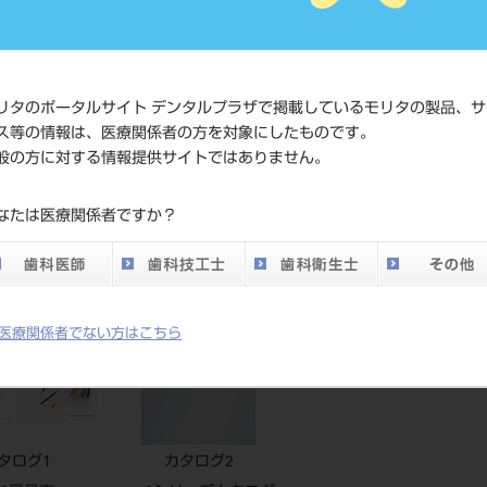
価格の確認
標準価格
ネット会員
い。
リタのポータルサイト デンタルプラザで掲載しているモリタの製品、サ
ス等の情報は、医療関係者の方を対象にしたものです。
般の方に対する情報提供サイトではありません。
発売日
2021/10/21
なたは医療関係者ですか？
メーカー
（株）YDM
医療関係者でない方はこちら
タログ1
カタログ2