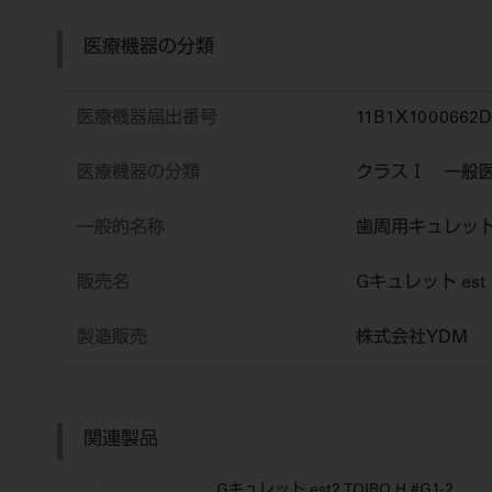
医療機器の分類
医療機器届出番号
11B1X1000662D
医療機器の分類
クラスⅠ 一般
一般的名称
歯周用キュレッ
販売名
Gキュレット est
製造販売
株式会社YDM
関連製品
Gキュレット est2 TOIRO H #G1-2