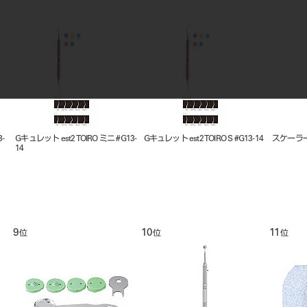
-
Gキュレット est2 TOIRO ミニ #G13-
Gキュレット est2 TOIRO S #G13-14
スケーラー e
14
9
10
11
位
位
位