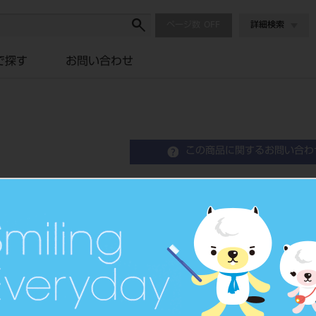
ページ数
詳細検索
で探す
お問い合わせ
この商品に関するお問い合わ
Gキュレット est2 TOIRO H
Curette
品目コード
20101081513
JAN/EANコー
4963931331
ド