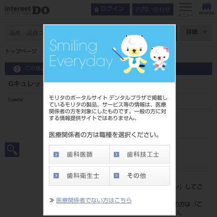
お問い合わせ
ログイン
メニュー
ページ数
詳細
トップページ
Gキュレット est2 角柄 ミニ #G13-14
この商品に関するお問い合わせ
Gキュレット est2 角柄 ミニ #G13-14
モリタのポータルサイト デンタルプラザで掲載し
Curette
ているモリタの製品、サービス等の情報は、医療
関係者の方を対象にしたものです。一般の方に対
する情報提供サイトではありません。
品目コード
20101082013-14
医療関係者の方は職種を選択ください。
JAN/EANコード
4963931331574
標準価格
価格の確認は『
ログイン
』してご
覧ください。
≫
医療関係者でない方はこちら
ネット会員登録がまだの方は『
こ
ちら
』より登録ください。