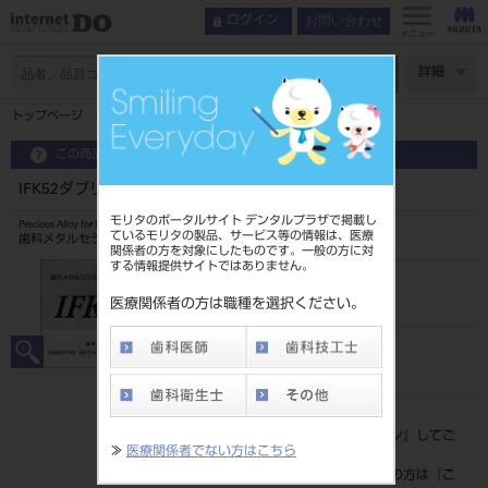
お問い合わせ
ログイン
メニュー
ページ数
詳細
トップページ
IFK52ダブリューエイチ
この商品に関するお問い合わせ
IFK52ダブリューエイチ
モリタのポータルサイト デンタルプラザで掲載し
Precious Alloy for Metal Bond Technique
ているモリタの製品、サービス等の情報は、医療
歯科メタルセラミック修復用貴金属材料
関係者の方を対象にしたものです。一般の方に対
する情報提供サイトではありません。
品目コード
203010514
医療関係者の方は職種を選択ください。
JAN/EANコード
4560230042509
標準価格
価格の確認は『
ログイン
』してご
≫
医療関係者でない方はこちら
覧ください。
ネット会員登録がまだの方は『
こ