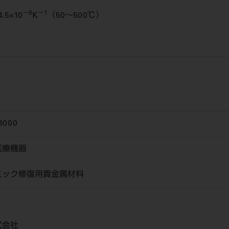
－6
－1
5×10
K
（50～500℃）
3000
医療機器
ミック修復用貴金属材料
式会社