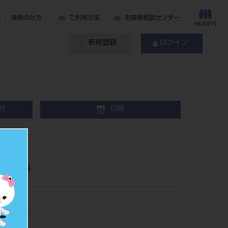
検索の仕方
ご利用方法
お客様相談センター
新規登録
ログイン
せ
印刷
ue
金属材料
30
042479