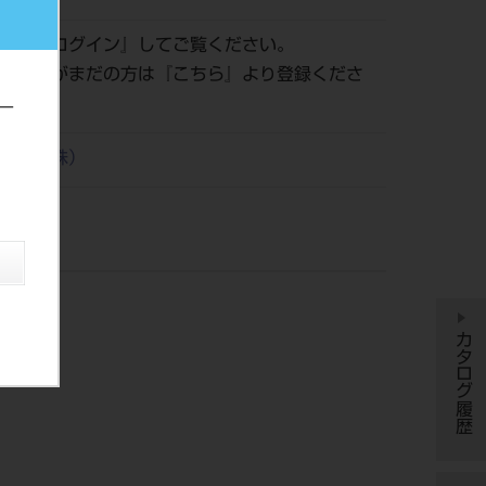
認は『
ログイン
』してご覧ください。
員登録がまだの方は『
こちら
』より登録くださ
ー
興業（株）
カタログ履歴