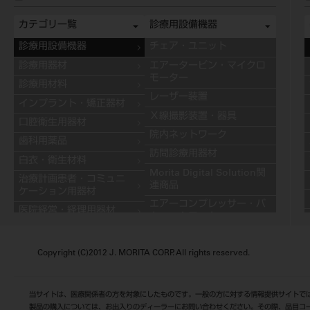
カテゴリ一覧
診療用設備機器
診療用設備機器
チェア・ユニット
診療用器材
エアータービン・マイクロ
モーター
診療用材料
レーザー装置
インプラント・矯正器材
Ｘ線撮影装置・器具
口腔衛生用器材
院内ネットワーク
歯科用薬品
訪問診療用器材
白衣・衛生材料
Morita Digital Solution関
治療計画患者・コミュニ
連商品
ケーション用器材
エアーコンプレッサー・バ
医院経営・経理用器材
キュームモーター
学習用器材
キャビネット
技工用設備機器
Copyright (C)2012 J. MORITA CORP. All rights reserved.
その他の診療用設備機器
技工用器材
技工用材料
当サイトは、医療関係者の方を対象にしたものです。一般の方に対する情報提供サイトで
歯科用金属
製品の購入については、お出入りのディーラーにお問い合わせください。その際、品目コ