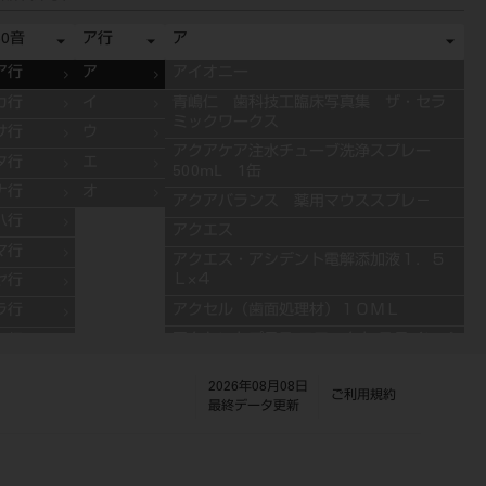
50音
ア行
ア
ア行
ア
アイオニー
カ行
イ
青嶋仁 歯科技工臨床写真集 ザ・セラ
ミックワークス
サ行
ウ
アクアケア注水チューブ洗浄スプレー
タ行
エ
500mL 1缶
ナ行
オ
アクアバランス 薬用マウススプレ－
ハ行
アクエス
マ行
アクエス・アシデント電解添加液１．５
Ｌ×４
ヤ行
アクセル（歯面処理材）１０ＭＬ
ラ行
アクセントプラス エフェクト ステインペ
ワ行
ースト 4g ES11 ブルー
2026年08月08日
アクセントプラス エフェクト ステインペ
ご利用規約
最終データ更新
ースト 4g ES13 グレー
アクセントプラス エフェクト ステインペ
ースト 4g ES10 ライラック