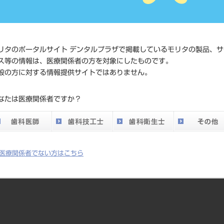
価格の確
標準価格
ネット会
い。
リタのポータルサイト デンタルプラザで掲載しているモリタの製品、サ
ス等の情報は、医療関係者の方を対象にしたものです。
メーカー
石福金属
般の方に対する情報提供サイトではありません。
DO vol.26 掲載ペー
なたは医療関係者ですか？
732
ジ
医療関係者でない方はこちら