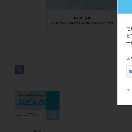
モ
ビ
一
あ
≫