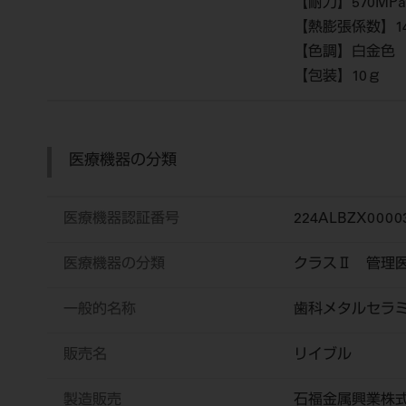
【耐力】570MPa
【熱膨張係数】14.
【色調】白金色
【包装】10ｇ
医療機器の分類
医療機器認証番号
224ALBZX0000
医療機器の分類
クラスⅡ 管理
一般的名称
歯科メタルセラ
販売名
リイブル
製造販売
石福金属興業株