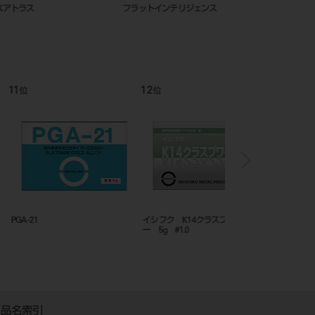
ラス
フラットインテリジェンス
IFK52ダブリューエイチ
12
1
位
位
イシフク K14クラスプ ワイヤ
金パラ Nice12 30g
ー 5g #1.0
品名索引