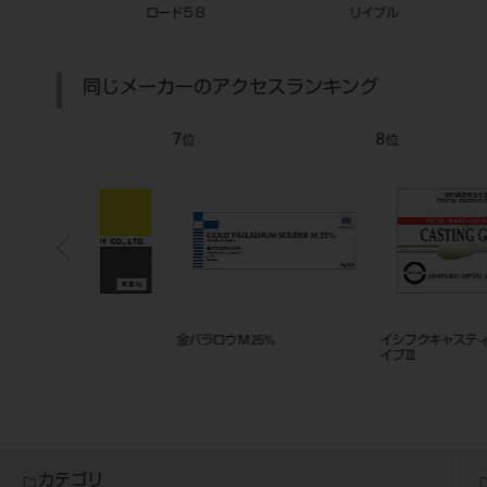
ロード５８
リイブル
同じメーカーのアクセスランキング
7
8
位
位
金パラロウM 25%
イシフクキャスティングゴール
イプⅢ
カテゴリ