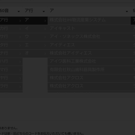
50音
ア行
ア
ア行
ア
株式会社IHI物流産業システム
カ行
イ
アイキャスト
サ行
ウ
アイ・ソネックス株式会社
タ行
エ
アイディエス
ナ行
オ
株式会社アイディエス
ハ行
アイワ医科工業株式会社
マ行
有限会社秋山歯科器具製作所
ヤ行
株式会社アクロス
ラ行
株式会社アクロス
ワ行
アグサジャパン株式会社
株式会社アスカメディカル
アドデント
アバロン
APT社
はありません。
ードは新・旧どちらのコードをお伝えいただいても構いません。