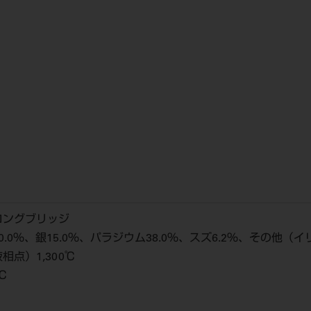
ロングブリッジ
.0％、銀15.0％、パラジウム38.0％、スズ6.2％、その他
点）1,300℃
℃