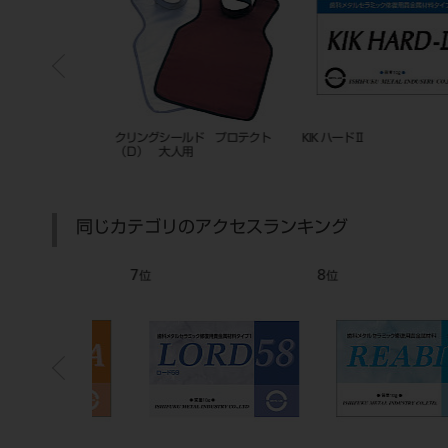
エイチ
クリングシールド プロテクト
KIK ハードⅡ
（Ｄ） 大人用
同じカテゴリのアクセスランキング
7
8
位
位