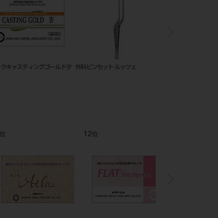
キャスティングゴールドタ
外科ピンセット ルッツェ
イシフクキャスティング
イプⅢ
12
1
位
位