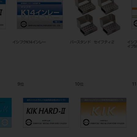
イシフクK14インレー
バースタンド セイフティ２
イシフク
イプⅣ
9
10
11
位
位
位