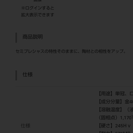
画像
※ログインすると
拡大表示できます
商品説明
セミプレシャスの特性そのままに、陶材との相性をアップ。
仕様
【用途】単冠、
【成分分量】金40
【溶融温度】（液相
（固相点）1,170
仕様
【硬さ】245Hｖ