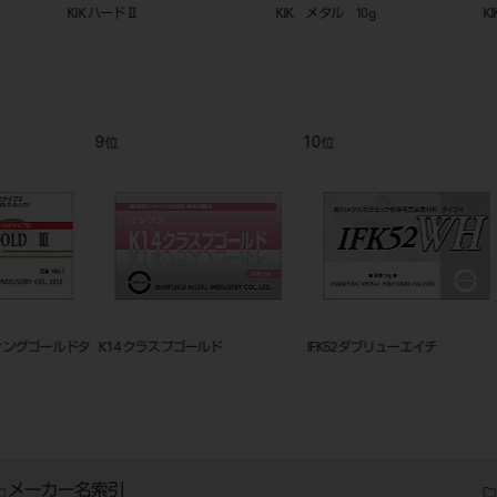
KIK ハードⅡ
KIK メタル 10g
KIKアト
9
10
11
位
位
位
ドタ
K14 クラスプゴールド
IFK52ダブリューエイチ
PGA-21
メーカー名索引