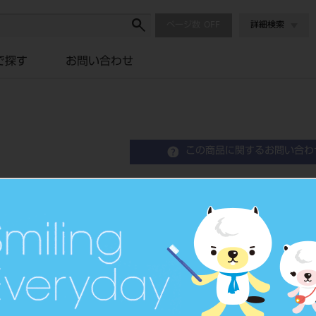
ページ数
詳細検索
で探す
お問い合わせ
この商品に関するお問い合わ
リイブル
Precious Alloy for Metal Bond Techniq
歯科メタルセラミック修復用貴
品目コード
2030105
JAN/EANコード
4560230