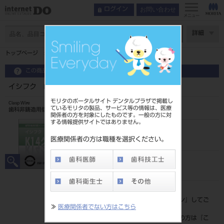
お問い合わせ
ログイン
メニュー
ページ数
詳細
トップページ
イシフク K14クラスプ ワイヤー 5g #1.0
この商品に関するお問い合わせ
イシフク K14クラスプ ワイヤー 5g #1.0
モリタのポータルサイト デンタルプラザで掲載し
Clasp Wire
ているモリタの製品、サービス等の情報は、医療
歯科非鋳造用低カラット金合金
関係者の方を対象にしたものです。一般の方に対
する情報提供サイトではありません。
品目コード
203010007
医療関係者の方は職種を選択ください。
JAN/EANコード
4560230042448
標準価格
価格の確認は『
ログイン
』してご
≫
医療関係者でない方はこちら
覧ください。
ネット会員登録がまだの方は『
こ