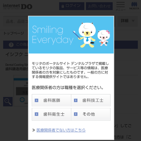
お問い合わせ
ログイン
メニュー
ページ数
詳細
トップページ
イシフク ニューシルバー
この商品に関するお問い合わせ
イシフク ニューシルバー
モリタのポータルサイト デンタルプラザで掲載し
Dental Casting Silver Alloy
ているモリタの製品、サービス等の情報は、医療
歯科鋳造用銀合金第1種
関係者の方を対象にしたものです。一般の方に対
する情報提供サイトではありません。
品目コード
203050004
医療関係者の方は職種を選択ください。
JAN/EANコード
4560230040871
標準価格
価格の確認は『
ログイン
』してご
≫
医療関係者でない方はこちら
覧ください。
ネット会員登録がまだの方は『
こ